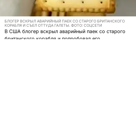
БЛОГЕР ВСКРЫЛ АВАРИЙНЫЙ ПАЕК СО СТАРОГО БРИТАНСКОГО
КОРАБЛЯ И СЪЕЛ ОТТУДА ГАЛЕТЫ. ФОТО: СОЦСЕТИ
В США блогер вскрыл аварийный паек со старого
британского корабля и попробовал его.
Мужчина записал на видео то, как распаковывал
консервную банку с аварийным рационом,
собранным для спасательных шлюпок с корабля
Queen Mary. Аккуратно убрав металлическую
крышку, а затем вскрыв вторую специальным
ключом, мужчина нашел внутри печенье.