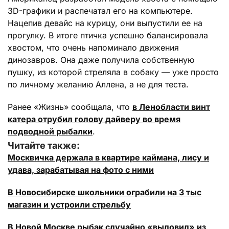
3D-графики и распечатал его на компьютере.
Нацепив девайс на курицу, они выпустили ее на
прогулку. В итоге птичка успешно балансировала
хвостом, что очень напоминало движения
динозавров. Она даже получила собственную
пушку, из которой стреляла в собаку — уже просто
по личному желанию Аллена, а не для теста.
Ранее «Жизнь» сообщала, что
в Ленобласти винт
катера отрубил голову дайверу во время
подводной рыбалки
.
Читайте также:
Москвичка держала в квартире каймана, лису и
удава, зарабатывая на фото с ними
В Новосибирске школьники ограбили на 3 тыс
магазин и устроили стрельбу
В Новой Москве рыбак случайно «выловил» из