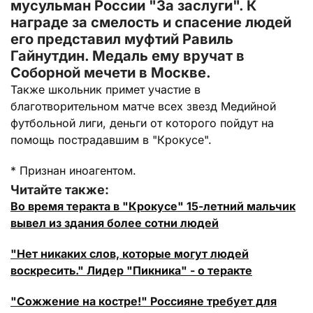
мусульман России "За заслуги". К
награде за смелость и спасение людей
его представил муфтий Равиль
Гайнутдин. Медаль ему вручат в
Соборной мечети в Москве.
Также школьник примет участие в
благотворительном матче всех звезд Медийной
футбольной лиги, деньги от которого пойдут на
помощь пострадавшим в "Крокусе".
* Признан иноагентом.
Читайте также:
Во время теракта в "Крокусе" 15-летний мальчик
вывел из здания более сотни людей
"Нет никаких слов, которые могут людей
воскресить." Лидер "Пикника" - о теракте
"Сожжение на костре!" Россияне требует для