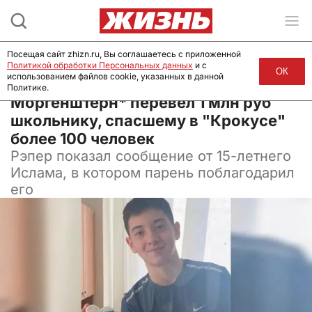
Посещая сайт zhizn.ru, Вы соглашаетесь с приложенной
Политикой обработки Персональных данных
и с
ОК
использованием файлов cookie, указанных в данной
Политике.
24 марта 2024, 12:00
Моргенштерн* перевёл 1 млн руб
школьнику, спасшему в "Крокусе"
более 100 человек
Рэпер показал сообщение от 15-летнего
Ислама, в котором парень поблагодарил
его