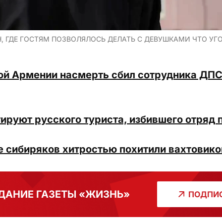
, ГДЕ ГОСТЯМ ПОЗВОЛЯЛОСЬ ДЕЛАТЬ С ДЕВУШКАМИ ЧТО УГО
ой Армении насмерть сбил сотрудника ДПС
ируют русского туриста, избившего отряд 
 сибиряков хитростью похитили вахтовиков
ДАНИЕ ГАЗЕТЫ «ЖИЗНЬ»
ПОДПИС