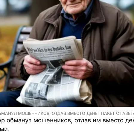
БМАНУЛ МОШЕННИКОВ, ОТДАВ ВМЕСТО ДЕНЕГ ПАКЕТ С ГАЗЕТ
ер обманул мошенников, отдав им вместо ден
ми.