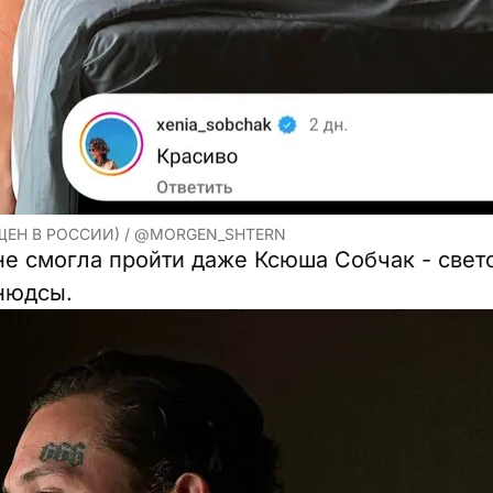
ЩЕН В РОССИИ) / @MORGEN_SHTERN
не смогла пройти даже Ксюша Собчак - свет
нюдсы.