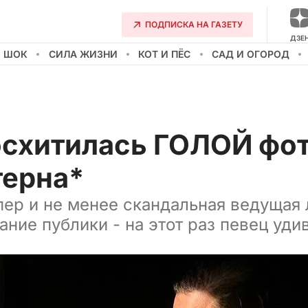
ПОДПИСКА НА ГАЗЕТУ
ДЗЕ
О ШОК
СИЛА ЖИЗНИ
КОТ И ПЁС
САД И ОГОРОД
осхитилась ГОЛОЙ фо
ерна*
ер и не менее скандальная ведущая
ание публики - на этот раз певец уди