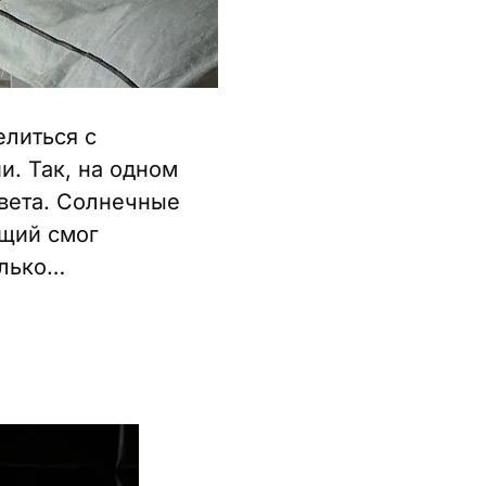
литься с
. Так, на одном
света. Солнечные
щий смог
олько…