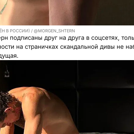
ЁН В РОССИИ) / @MORGEN_SHTERN
рн подписаны друг на друга в соцсетях, тол
ности на страничках скандальной дивы не н
дущая.