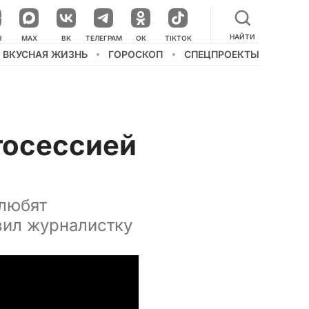
НАЙТИ
НАШ КАНАЛ В МЕССЕНДЖЕРЕ
Н
MAX
ВК
ТЕЛЕГРАМ
ОК
TIKTOK
ВКУСНАЯ ЖИЗНЬ
ГОРОСКОП
СПЕЦПРОЕКТЫ
тосессией
 любят
вил журналистку