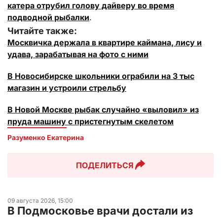
катера отрубил голову дайверу во время
подводной рыбалки
.
Читайте также:
Москвичка держала в квартире каймана, лису и
удава, зарабатывая на фото с ними
В Новосибирске школьники ограбили на 3 тыс
магазин и устроили стрельбу
В Новой Москве рыбак случайно «выловил» из
пруда машину с пристегнутым скелетом
Разуменко Екатерина 
ПОДЕЛИТЬСЯ
09 августа 2026, 15:00
В Подмосковье врачи достали из