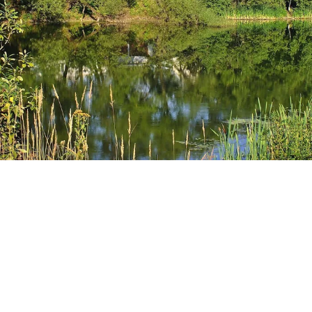
В НОВОЙ МОСКВЕ РЫБАК СЛУЧАЙНО "ВЫЛОВИЛ" ИЗ ПРУДА
МАШИНУ С ПРИСТЕГНУТЫМ СКЕЛЕТОМ. ФОТО: СОЦСЕТИ
В Новой Москве рыбак случайно «выловил» из
пруда машину с пристегнутым в ней скелетом.
Инцидент произошел в дачном поселке Кокошкино.
Местный житель отправился ловить рыбу в местном