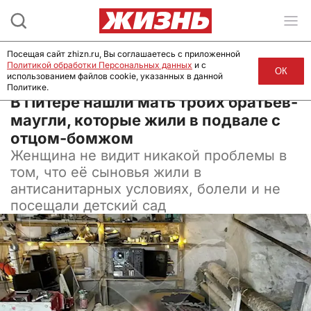
Посещая сайт zhizn.ru, Вы соглашаетесь с приложенной
Политикой обработки Персональных данных
и с
ОК
использованием файлов cookie, указанных в данной
Политике.
10 апреля 2024, 10:40
В Питере нашли мать троих братьев-
маугли, которые жили в подвале с
отцом-бомжом
Женщина не видит никакой проблемы в
том, что её сыновья жили в
антисанитарных условиях, болели и не
посещали детский сад