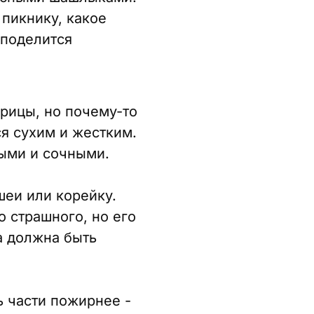
 пикнику, какое
 поделится
урицы, но почему-то
ся сухим и жестким.
ными и сочными.
шеи или корейку.
о страшного, но его
а должна быть
ь части пожирнее -