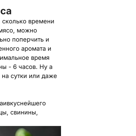
яса
, сколько времени
 мясо, можно
ьно поперчить и
енного аромата и
нимальное время
ы - 6 часов. Ну а
 на сутки или даже
наивкуснейшего
цы, свинины,