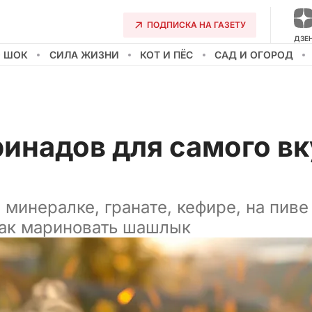
ПОДПИСКА НА ГАЗЕТУ
ДЗЕ
О ШОК
СИЛА ЖИЗНИ
КОТ И ПЁС
САД И ОГОРОД
ринадов для самого в
минералке, гранате, кефире, на пиве 
как мариновать шашлык