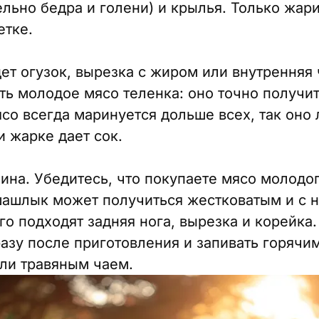
льно бедра и голени) и крылья. Только жари
етке.
ет огузок, вырезка с жиром или внутренняя 
ть молодое мясо теленка: оно точно получи
со всегда маринуется дольше всех, так оно
и жарке дает сок.
нина. Убедитесь, что покупаете мясо молодог
шашлык может получиться жестковатым и с 
го подходят задняя нога, вырезка и корейка
разу после приготовления и запивать горячи
ли травяным чаем.