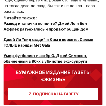
году, однако первый их роман был еще в нулевых,
но тогда дело до свадьбы так и не дошло - пара
распалась.
Читайте также:
Развод и тапочки по почте? Джей Ло и Бен
Аффлек разъехались и продают общий дом
Джей Ло "вид сзади" и Ким в корсете. Самые
ГОЛЫЕ наряды Met Gala
Умер футболист и актёр О. Джей Симпсон,
обвинённый в 90-х в убийстве экс-супруги
БУМАЖНОЕ ИЗДАНИЕ ГАЗЕТЫ
«ЖИЗНЬ»
ПОДПИСКА НА ГАЗЕТУ