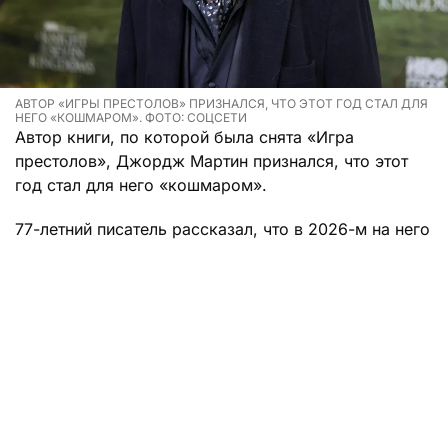
АВТОР «ИГРЫ ПРЕСТОЛОВ» ПРИЗНАЛСЯ, ЧТО ЭТОТ ГОД СТАЛ ДЛЯ
НЕГО «КОШМАРОМ». ФОТО: СОЦСЕТИ
Автор книги, по которой была снята «Игра
престолов», Джордж Мартин признался, что этот
год стал для него «кошмаром».
77-летний писатель рассказал, что в 2026-м на него
свалилось все разом, целая уйма бед. Как сказал
Мартин, в этот «стрессовый и непомерный» период
он пережил и утрату друзей, и столкнулся с
собственными ужасными проблемами, которые
предпочел не раскрывать.
«Старость — не сахар», — с грустью отметил
Мартин.