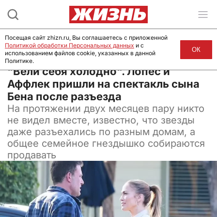
Посещая сайт zhizn.ru, Вы соглашаетесь с приложенной
Политикой обработки Персональных данных
и с
ОК
использованием файлов cookie, указанных в данной
Политике.
19 мая 2024, 08:00
"Вели себя холодно". Лопес и
Аффлек пришли на спектакль сына
Бена после разъезда
На протяжении двух месяцев пару никто
не видел вместе, известно, что звезды
даже разъехались по разным домам, а
общее семейное гнездышко собираются
продавать