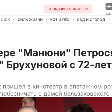
ПОДПИСКА НА ГАЗЕТУ
ДЗЕ
О ШОК
СИЛА ЖИЗНИ
КОТ И ПЁС
САД И ОГОРОД
ере "Манюни" Петрос
 Брухуновой с 72-ле
 пришел в кинотеатр в эпатажном ро
любезничать с дамой бальзаковского 