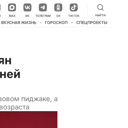
НАЙТИ
НАШ КАНАЛ В МЕССЕНДЖЕРЕ
Н
MAX
ВК
ТЕЛЕГРАМ
ОК
TIKTOK
ВКУСНАЯ ЖИЗНЬ
ГОРОСКОП
СПЕЦПРОЕКТЫ
ян
тней
зовом пиджаке, а
возраста