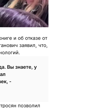
ниге и об отказе от
анович заявил, что,
нологий.
а. Вы знаете, у
тал
ек, -
етросян позволил