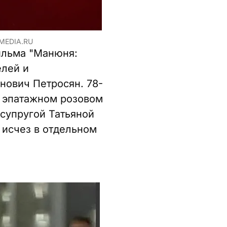
MEDIA.RU
ильма "Манюня:
елей и
нович Петросян. 78-
в эпатажном розовом
 супругой Татьяной
 исчез в отдельном