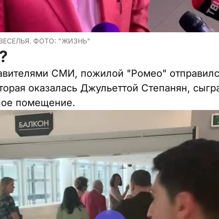
ЕСЕЛЬЯ. ФОТО: "ЖИЗНЬ"
?
авителями СМИ, пожилой "Ромео" отправился
оторая оказалась Джульеттой Степанян, сыгр
ьное помещение.