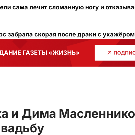
дели сама лечит сломанную ногу и отказыв
с забрала скорая после драки с ухажёро
ДАНИЕ ГАЗЕТЫ «ЖИЗНЬ»
ПОДПИС
ка и Дима Масленник
свадьбу