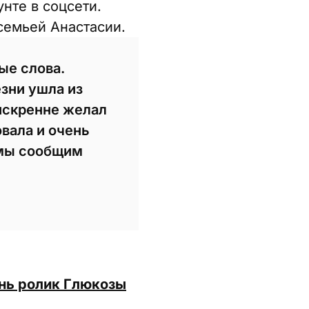
нте в соцсети.
семьей Анастасии.
ые слова.
зни ушла из
 искренне желал
овала и очень
 мы сообщим
знь ролик Глюкозы