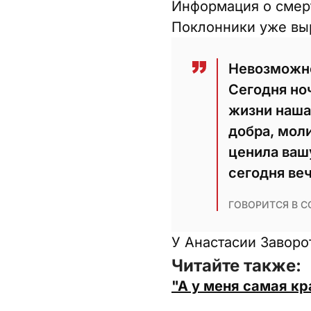
Информация о смерт
Поклонники уже выр
Невозможно
Сегодня но
жизни наша
добра, моли
ценила ваш
сегодня ве
ГОВОРИТСЯ В 
У Анастасии Заворо
Читайте также:
"А у меня самая кр