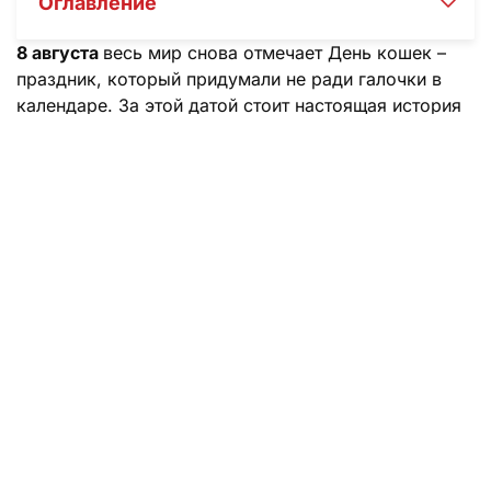
Оглавление
8 августа
весь мир снова отмечает День кошек –
праздник, который придумали не ради галочки в
календаре. За этой датой стоит настоящая история
любви человека к пушистым питомцам, и в 2026
году она обрастает новыми традициями и фактами,
которые удивят даже опытных кошатников.
Коротко о главном
День кошек – это не просто повод умилиться фото
пушистого питомца в соцсетях. 8 августа 2026 года
отмечают
Всемирный день кошек
(International Cat
Day) – праздник, объединяющий миллионы
владельцев кошек по всему миру.
В этом материале вы узнаете точную дату
праздника в 2026 году, историю его появления и
интересные факты о кошках, которые пригодятся
любому кошатнику. А еще – как порадовать