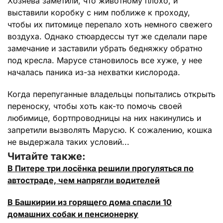
Хозяева заметили, что животному плохо, и
выставили коробку с ним поближе к проходу,
чтобы их питомице перепало хоть немного свежего
воздуха. Однако стюардессы тут же сделали паре
замечание и заставили убрать бедняжку обратно
под кресла. Марусе становилось все хуже, у нее
началась паника из-за нехватки кислорода.
Когда перепуганные владельцы попытались открыть
переноску, чтобы хоть как-то помочь своей
любимице, бортпроводницы на них накинулись и
запретили вызволять Марусю. К сожалению, кошка
не выдержала таких условий...
Читайте также:
В Питере три лосёнка решили прогуляться по
автостраде, чем напрягли водителей
В Башкирии из горящего дома спасли 10
домашних собак и пенсионерку