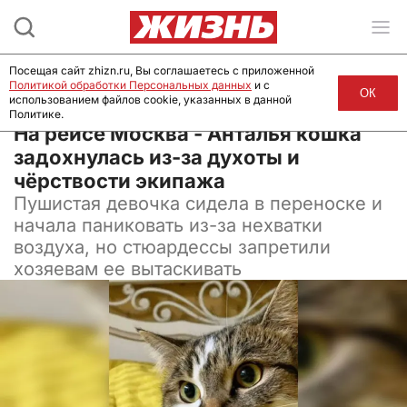
Посещая сайт zhizn.ru, Вы соглашаетесь с приложенной
Политикой обработки Персональных данных
и с
ОК
использованием файлов cookie, указанных в данной
Политике.
03 июня 2024, 17:00
На рейсе Москва - Анталья кошка
задохнулась из-за духоты и
чёрствости экипажа
Пушистая девочка сидела в переноске и
начала паниковать из-за нехватки
воздуха, но стюардессы запретили
хозяевам ее вытаскивать