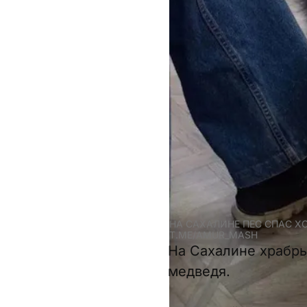
НА САХАЛИНЕ ПЕС СПАС Х
T.ME/AMUR_MASH
На Сахалине храбры
медведя.