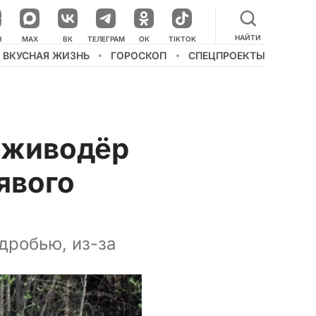
НАЙТИ
НАШ КАНАЛ В МЕССЕНДЖЕРЕ
Н
MAX
ВК
ТЕЛЕГРАМ
ОК
TIKTOK
ВКУСНАЯ ЖИЗНЬ
ГОРОСКОП
СПЕЦПРОЕКТЫ
 живодёр
явого
дробью, из-за