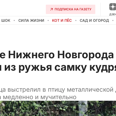
ПОДПИСКА НА ГАЗЕТУ
ДЗЕ
О ШОК
СИЛА ЖИЗНИ
КОТ И ПЁС
САД И ОГОРОД
ке Нижнего Новгорода
 из ружья самку кудр
а выстрелил в птицу металлической 
а медленно и мучительно