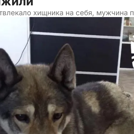
ыжили
твлекало хищника на себя, мужчина 