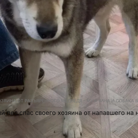
ОЗЯИНА ОТ РАЗЪЯРЕННОГО МЕДВЕДЯ - МУЖЧИНА И СОБАКА 
й пес спас своего хозяина от напавшего на 