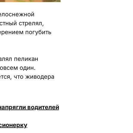
белоснежной
стный стрелял,
ерением погубить
влял пеликан
совсем один.
тся, что живодера
напрягли водителей
нсионерку