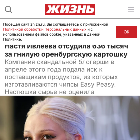
Посещая сайт zhizn.ru, Вы соглашаетесь с приложенной
Политикой обработки Персональных данных
и с
ОК
использованием файлов cookie, указанных в данной
Политике.
05 июня 2024, 13:30
Настя Ивлеева отсудила 636 тысяч
за гнилую оренбургскую картошку
Компания скандальной блогерши в
апреле этого года подала иск к
поставщикам продуктов, из которых
изготавливаются чипсы Easy Peasy.
Настюшка сырье не оценила