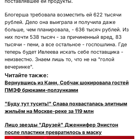
поставлявшее ей продукты.
Блогерша требовала возместить ей 622 тысячи
рублей. Дело она выиграла и получила даже
больше, чем планировала, - 636 тысяч рублей. Из
них почти 538 тысяч - за причиненный вред, 83
тысячи - пени, а все остальное - госпошлина. Где
теперь будет Ивлеева искать себе поставщика -
неизвестно. Знаем лишь то, что не на "голой
вечеринке".
Читайте также:
Вернувшись из Канн, Собчак шокировала гостей
ПМЭФ брюками-ползунками
"Буду тут тусить!" Слава похвасталась элитным
жильём на Москве-реке за 119 млн
Лицо звезды "Друзей" Дженнифер Энистон
после пластики превратилось в маску