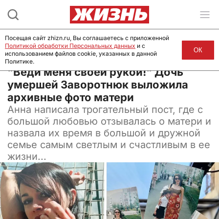
Посещая сайт zhizn.ru, Вы соглашаетесь с приложенной
Политикой обработки Персональных данных
и с
ОК
использованием файлов cookie, указанных в данной
Политике.
08 июня 2024, 10:30
"Веди меня своей рукой!" Дочь
умершей Заворотнюк выложила
архивные фото матери
Анна написала трогательный пост, где с
большой любовью отзывалась о матери и
назвала их время в большой и дружной
семье самым светлым и счастливым в ее
жизни...