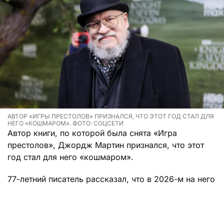
АВТОР «ИГРЫ ПРЕСТОЛОВ» ПРИЗНАЛСЯ, ЧТО ЭТОТ ГОД СТАЛ ДЛЯ
НЕГО «КОШМАРОМ». ФОТО: СОЦСЕТИ
Автор книги, по которой была снята «Игра
престолов», Джордж Мартин признался, что этот
год стал для него «кошмаром».
77-летний писатель рассказал, что в 2026-м на него
свалилось все разом, целая уйма бед. Как сказал
Мартин, в этот «стрессовый и непомерный» период
он пережил и утрату друзей, и столкнулся с