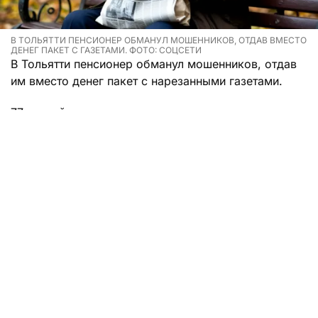
В ТОЛЬЯТТИ ПЕНСИОНЕР ОБМАНУЛ МОШЕННИКОВ, ОТДАВ ВМЕСТО
ДЕНЕГ ПАКЕТ С ГАЗЕТАМИ. ФОТО: СОЦСЕТИ
В Тольятти пенсионер обманул мошенников, отдав
им вместо денег пакет с нарезанными газетами.
77-летний мужчина оказался подготовленным к
стрессовым ситуациям, так что, когда ему
позвонили разводилы, он стал обманывать самих
обманщиков. Он сделал вид, что повелся на их
угрозы и уговоры, и вынес курьерше пакет, в
котором якобы лежали 2,4 миллиона рублей. На
деле же там были нарезанные газеты.
Курьершу взяли в оборот сотрудники полиции. Она,
как выяснилось, ранее забрала у другого 52-
летнего мужчины 1,9 миллиона рублей через его
несовершеннолетнюю дочь. Ее будут судить за
мошенничество и покушение на него. Стражи