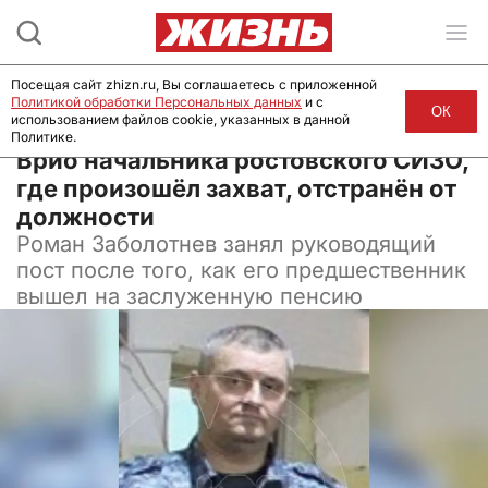
Посещая сайт zhizn.ru, Вы соглашаетесь с приложенной
Политикой обработки Персональных данных
и с
ОК
использованием файлов cookie, указанных в данной
Политике.
20 июня 2024, 11:00
Врио начальника ростовского СИЗО,
где произошёл захват, отстранён от
должности
Роман Заболотнев занял руководящий
пост после того, как его предшественник
вышел на заслуженную пенсию