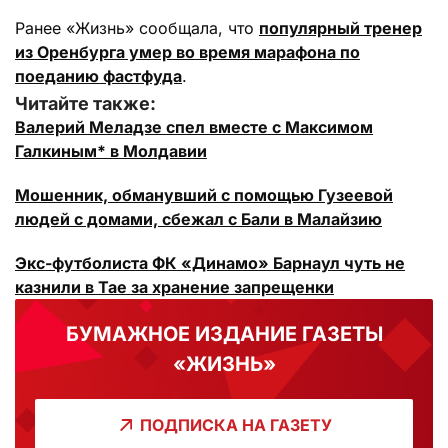
Ранее «Жизнь» сообщала, что
популярный тренер
из Оренбурга умер во время марафона по
поеданию фастфуда
.
Читайте также:
Валерий Меладзе спел вместе с Максимом
Галкиным* в Молдавии
Мошенник, обманувший с помощью Гузеевой
людей с домами, сбежал с Бали в Малайзию
Экс-футболиста ФК «Динамо» Барнаул чуть не
казнили в Тае за хранение запрещенки
БУМАЖНОЕ ИЗДАНИЕ ГАЗЕТЫ
«ЖИЗНЬ»
ПОДПИСКА НА ГАЗЕТУ