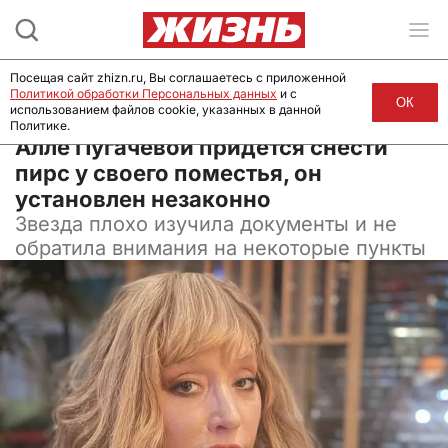
Посещая сайт zhizn.ru, Вы соглашаетесь с приложенной
Политикой обработки Персональных данных
и с
ОК
использованием файлов cookie, указанных в данной
Политике.
27 ноября 2025, 11:49
Алле Пугачевой придется снести
пирс у своего поместья, он
установлен незаконно
Звезда плохо изучила документы и не
обратила внимания на некоторые пункты