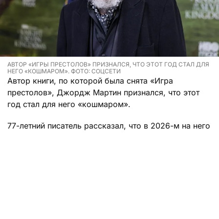
АВТОР «ИГРЫ ПРЕСТОЛОВ» ПРИЗНАЛСЯ, ЧТО ЭТОТ ГОД СТАЛ ДЛЯ
НЕГО «КОШМАРОМ». ФОТО: СОЦСЕТИ
Автор книги, по которой была снята «Игра
престолов», Джордж Мартин признался, что этот
год стал для него «кошмаром».
77-летний писатель рассказал, что в 2026-м на него
свалилось все разом, целая уйма бед. Как сказал
Мартин, в этот «стрессовый и непомерный» период
он пережил и утрату друзей, и столкнулся с
собственными ужасными проблемами, которые
предпочел не раскрывать.
«Старость — не сахар», — с грустью отметил
Мартин.