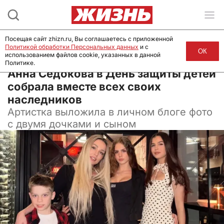
Посещая сайт zhizn.ru, Вы соглашаетесь с приложенной
Политикой обработки Персональных данных
и с
ОК
использованием файлов cookie, указанных в данной
Политике.
03 июня 2026, 08:44
Анна Седокова в День защиты детей
собрала вместе всех своих
наследников
Артистка выложила в личном блоге фото
с двумя дочками и сыном