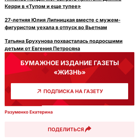
Керри в «Тупом и еще тупее»
27-летняя Юлия Липницкая вместе с мужем-
фигуристом уехала в отпуск во Вьетнам
Татьяна Брухунова похвасталась подросшими
детьми от Евгения Петросяна
БУМАЖНОЕ ИЗДАНИЕ ГАЗЕТЫ
«ЖИЗНЬ»
ПОДПИСКА НА ГАЗЕТУ
Разуменко Екатерина 
ПОДЕЛИТЬСЯ