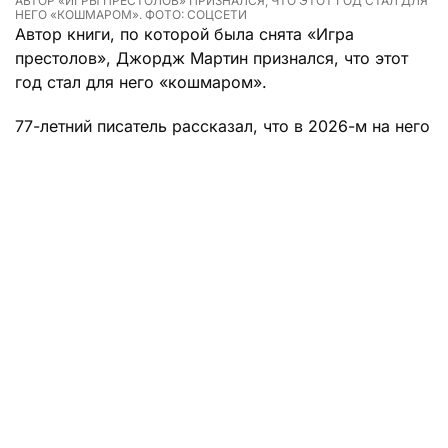
АВТОР «ИГРЫ ПРЕСТОЛОВ» ПРИЗНАЛСЯ, ЧТО ЭТОТ ГОД СТАЛ ДЛЯ
НЕГО «КОШМАРОМ». ФОТО: СОЦСЕТИ
Автор книги, по которой была снята «Игра
престолов», Джордж Мартин признался, что этот
год стал для него «кошмаром».
77-летний писатель рассказал, что в 2026-м на него
свалилось все разом, целая уйма бед. Как сказал
Мартин, в этот «стрессовый и непомерный» период
он пережил и утрату друзей, и столкнулся с
собственными ужасными проблемами, которые
предпочел не раскрывать.
«Старость — не сахар», — с грустью отметил
Мартин.
Однако, несмотря на все пережитое, писатель
отметил, что этот год принес и несколько
радостных событий. Например, успешный запуск
сериала «Рыцарь Семи Королевств», который тоже