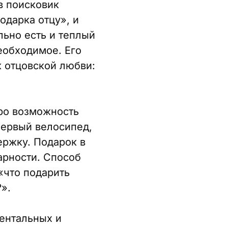
в поисковик
одарка отцу», и
льно есть и теплый
необходимое. Его
к отцовской любви:
Про возможность
первый велосипед,
ержку. Подарок в
арности. Способ
«что подарить
».
ентальных и