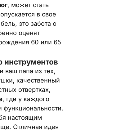
ног
, может стать
опускается в свое
ель, это забота о
бенно оценят
 рождения 60 или 65
р инструментов
и ваш папа из тех,
ушки, качественный
стных отвертках,
е
, где у каждого
 и функциональности.
ебя настоящим
ище. Отличная идея