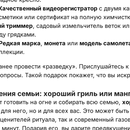
Качественный видеорегистратор
с двумя к
сметики или сертификат на полную химчистк
й триммер
, садовый измельчитель веток и
ду грядками.
Редкая марка
,
монета
или
модель самолет
оллекции.
анее провести «разведку». Прислушайтесь к 
вопросы. Такой подарок покажет, что вы иск
ения семьи: хороший гриль или ман
т готовить на огне и собирать всю семью,
хо
для него, но и для всех вас. Это может быт
 ценителей ритуала, так и современный газо
у минут. Подарив его, вы дарите предвкушен