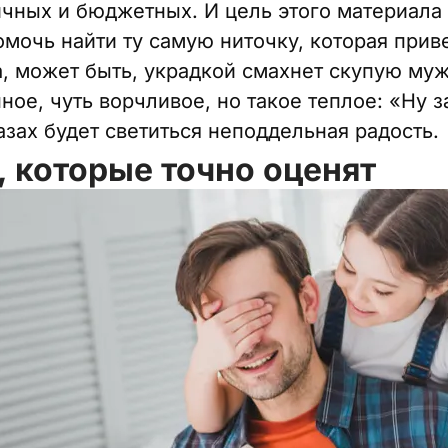
чных и бюджетных. И цель этого материала 
омочь найти ту самую ниточку, которая приве
а, может быть, украдкой смахнет скупую му
ое, чуть ворчливое, но такое теплое: «Ну з
азах будет светиться неподдельная радость.
, которые точно оценят