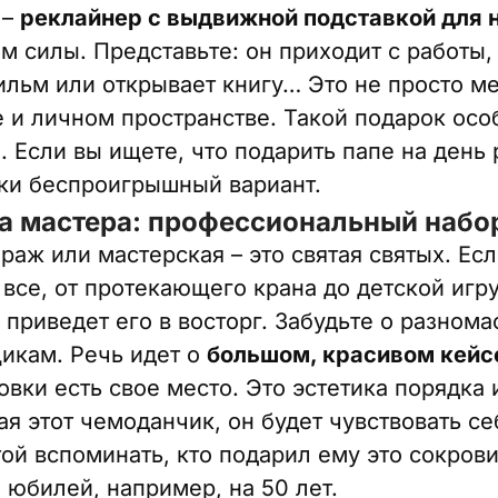
 –
реклайнер с выдвижной подставкой для 
 силы. Представьте: он приходит с работы, 
льм или открывает книгу… Это не просто меб
е и личном пространстве. Такой подарок осо
. Если вы ищете, что подарить папе на день
ски беспроигрышный вариант.
а мастера: профессиональный набо
раж или мастерская – это святая святых. Есл
 все, от протекающего крана до детской игр
приведет его в восторг. Забудьте о разнома
икам. Речь идет о
большом, красивом кейс
вки есть свое место. Это эстетика порядка
ая этот чемоданчик, он будет чувствовать с
той вспоминать, кто подарил ему это сокров
 юбилей, например, на 50 лет.