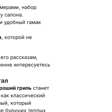
амерами, набор
у салона.
ли удобный гамак
а
, которой не
его рассказам,
ренне интересуетесь
гал
роший гриль
станет
ь как классический
вый, который
ие будущих теплых