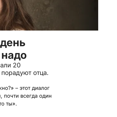
 день
 надо
рали 20
 порадуют отца.
жно?» – этот диалог
, почти всегда один
то ты».