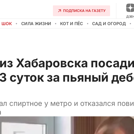
ПОДПИСКА НА ГАЗЕТУ
ДЗЕ
О ШОК
СИЛА ЖИЗНИ
КОТ И ПЁС
САД И ОГОРОД
из Хабаровска посади
3 суток за пьяный де
л спиртное у метро и отказался пов
а