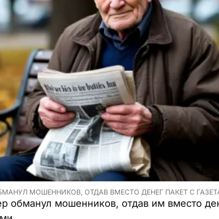
БМАНУЛ МОШЕННИКОВ, ОТДАВ ВМЕСТО ДЕНЕГ ПАКЕТ С ГАЗЕТ
ер обманул мошенников, отдав им вместо ден
ми.