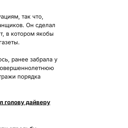
циям, так что,
анщиков. Он сделал
т, в котором якобы
газеты.
сь, ранее забрала у
есовершеннолетнюю
Стражи порядка
л голову дайверу