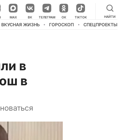
НАЙТИ
НАШ КАНАЛ В МЕССЕНДЖЕРЕ
Н
MAX
ВК
ТЕЛЕГРАМ
ОК
TIKTOK
ВКУСНАЯ ЖИЗНЬ
ГОРОСКОП
СПЕЦПРОЕКТЫ
ли в
бош в
иноваться