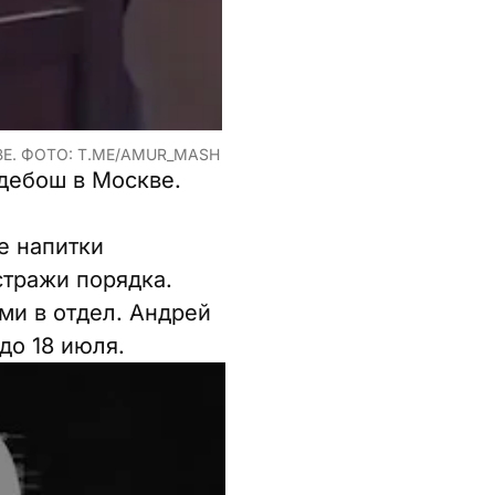
Е. ФОТО: T.ME/AMUR_MASH
 дебош в Москве.
е напитки
стражи порядка.
ми в отдел. Андрей
до 18 июля.