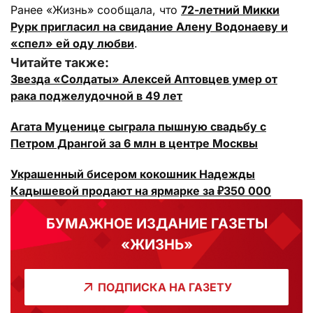
Ранее «Жизнь» сообщала, что
72-летний Микки
Рурк пригласил на свидание Алену Водонаеву и
«спел» ей оду любви
.
Читайте также:
Звезда «Солдаты» Алексей Аптовцев умер от
рака поджелудочной в 49 лет
Агата Муценице сыграла пышную свадьбу с
Петром Дрангой за 6 млн в центре Москвы
Украшенный бисером кокошник Надежды
Кадышевой продают на ярмарке за ₽350 000
БУМАЖНОЕ ИЗДАНИЕ ГАЗЕТЫ
«ЖИЗНЬ»
ПОДПИСКА НА ГАЗЕТУ