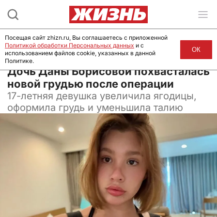
Посещая сайт zhizn.ru, Вы соглашаетесь с приложенной
Политикой обработки Персональных данных
и с
ОК
использованием файлов cookie, указанных в данной
Политике.
26 августа 2025, 13:00
Дочь Даны Борисовой похвасталась
новой грудью после операции
17-летняя девушка увеличила ягодицы,
оформила грудь и уменьшила талию