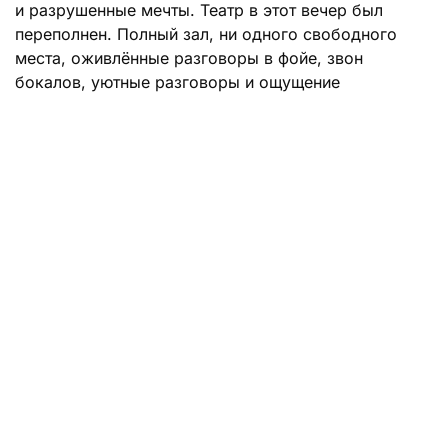
и разрушенные мечты. Театр в этот вечер был
переполнен. Полный зал, ни одного свободного
места, оживлённые разговоры в фойе, звон
бокалов, уютные разговоры и ощущение
настоящего театрального события. Не смущал
зрителей даже затяжной московский дождь,
который сопровождал столицу несколько дней
подряд.
Перед началом спектакля один из сотрудников
театра, почти шепотом, рассказал мне, что
Андрей
Кончаловский
нередко сам приходит на показы
своей «Чайки» и других своих постановок,
внимательно наблюдая за тем, как спектакль живет
и как его принимает публика. Но именно в этот
вечер режиссера в зале не было. Конечно, это лишь
услышанный мной рассказ сотрудника театра, но он
еще сильнее подчеркивал ощущение, что спектакль
давно обрел собственную жизнь.