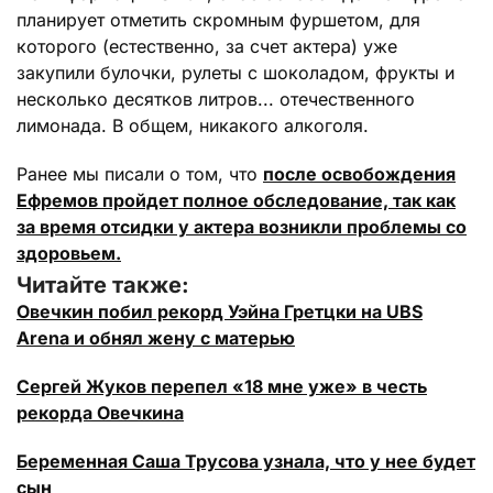
планирует отметить скромным фуршетом, для
которого (естественно, за счет актера) уже
закупили булочки, рулеты с шоколадом, фрукты и
несколько десятков литров... отечественного
лимонада. В общем, никакого алкоголя.
Ранее мы писали о том, что
после освобождения
Ефремов пройдет полное обследование, так как
за время отсидки у актера возникли проблемы со
здоровьем.
Читайте также:
Овечкин побил рекорд Уэйна Гретцки на UBS
Arena и обнял жену с матерью
Сергей Жуков перепел «18 мне уже» в честь
рекорда Овечкина
Беременная Саша Трусова узнала, что у нее будет
сын