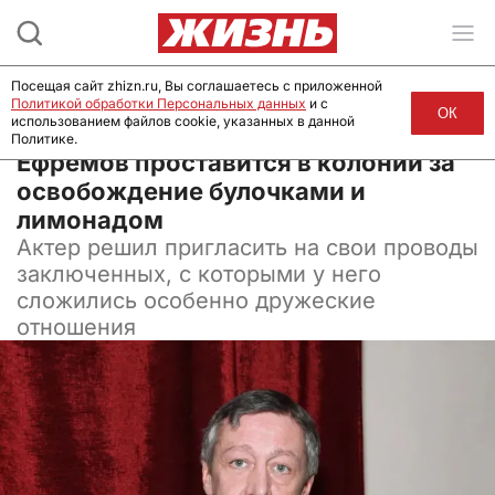
Посещая сайт zhizn.ru, Вы соглашаетесь с приложенной
Политикой обработки Персональных данных
и с
ОК
использованием файлов cookie, указанных в данной
Политике.
08 апреля 2025, 07:00
Ефремов проставится в колонии за
освобождение булочками и
лимонадом
Актер решил пригласить на свои проводы
заключенных, с которыми у него
сложились особенно дружеские
отношения