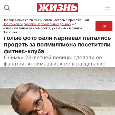
Посещая сайт zhizn.ru, Вы соглашаетесь с приложенной
Политикой обработки Персональных данных
и с
ОК
использованием файлов cookie, указанных в данной
Политике.
04 июля 2025, 10:00
Голые фото Вали Карнавал пытались
продать за полмиллиона посетители
фитнес-клуба
Снимки 23-летней певицы сделали ее
фанатки, «поймавшие» ее в раздевалке