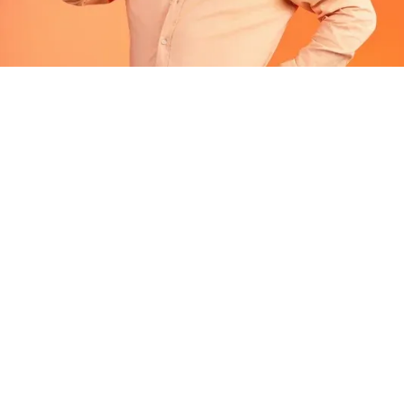
МИХАИЛ ЖУРАВЛЕВ ГОТОВ К НАЧАЛУ ЭКСПЕРИМЕНТА. ФОТО: ИЗ
ЛИЧНОГО АРХИВА
Популярный блогер и автор в социальной сети
Одноклассники Михаил Журавлев запустил
народный эксперимент по выращиванию клубники
на дне Волги. Для этого автор намерен погрузить
под воду самодельную установку, к которой с
поверхности подаются воздух и энергия.
Внутри установки работает автономная система для
роста растения. Автор проекта решил проверить,