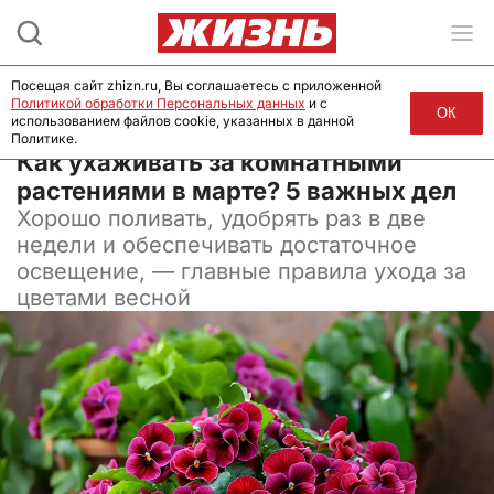
Посещая сайт zhizn.ru, Вы соглашаетесь с приложенной
Политикой обработки Персональных данных
и с
ОК
использованием файлов cookie, указанных в данной
Политике.
22 марта 2025, 08:00
Как ухаживать за комнатными
растениями в марте? 5 важных дел
Хорошо поливать, удобрять раз в две
недели и обеспечивать достаточное
освещение, — главные правила ухода за
цветами весной