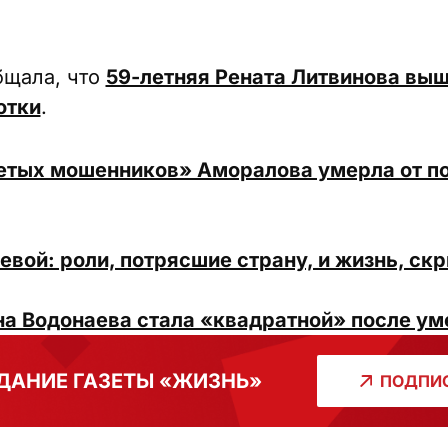
бщала, что
59-летняя Рената Литвинова выш
отки
.
етых мошенников» Аморалова умерла от п
вой: роли, потрясшие страну, и жизнь, скр
на Водонаева стала «квадратной» после у
ДАНИЕ ГАЗЕТЫ «ЖИЗНЬ»
ПОДПИС