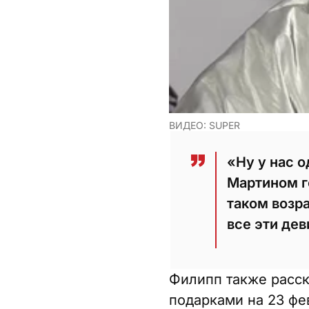
ВИДЕО: SUPER
«Ну у нас 
Мартином го
таком возр
все эти де
Филипп также расск
подарками на 23 фе