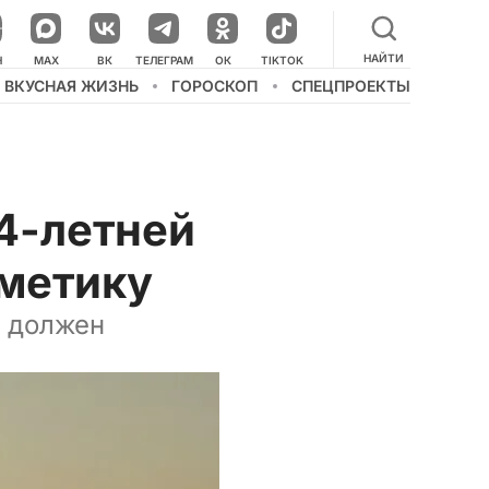
НАЙТИ
НАШ КАНАЛ В МЕССЕНДЖЕРЕ
Н
MAX
ВК
ТЕЛЕГРАМ
ОК
TIKTOK
ВКУСНАЯ ЖИЗНЬ
ГОРОСКОП
СПЕЦПРОЕКТЫ
4-летней
сметику
а должен