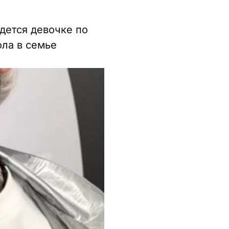
идется девочке по
ола в семье