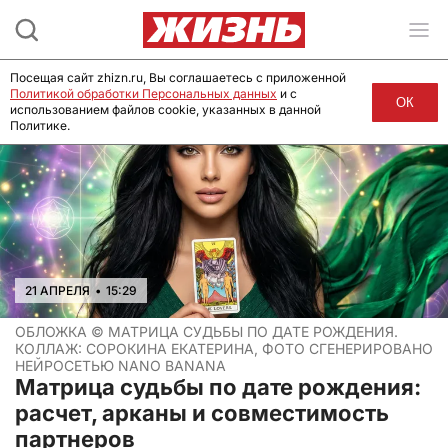
Посещая сайт zhizn.ru, Вы соглашаетесь с приложенной
Политикой обработки Персональных данных
и с
ОК
использованием файлов cookie, указанных в данной
Политике.
21 АПРЕЛЯ
•
15:29
ОБЛОЖКА ©
МАТРИЦА СУДЬБЫ ПО ДАТЕ РОЖДЕНИЯ.
КОЛЛАЖ: СОРОКИНА ЕКАТЕРИНА, ФОТО СГЕНЕРИРОВАНО
НЕЙРОСЕТЬЮ NANO BANANA
Матрица судьбы по дате рождения:
расчет, арканы и совместимость
партнеров