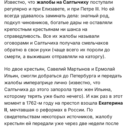
Известно, что
жалобы на Салтычиху
поступали
регулярно и при Елизавете, и при Петре III. Но ей
всегда удавалось заминать дела: знатный род,
подкуп чиновников, богатые дары не оставляли
крепостным крестьянам ни шанса на
справедливость. Все их жалобы называли
оговорами и Салтычиха получала смельчаков
обратно в свои руки (чаще всего их пороли до
смерти, а выживших отправляли на каторгу).
Но двое крестьян, Савелий Мартынов и Ермолай
Ильин, смогли добраться до Петербурга и передать
жалобы императрице лично (известно, что
Салтычиха до этого запорола трех жен Ильина,
которому терять уже было нечего). И как раз в этот
момент в 1762-м году на престол взошла
Екатерина
II
, мечтавшая о реформах в России. По
свидетельствам некоторых источников, жалобу
крестьян ей передали уже через две недели после