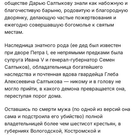
обществе Дарью Салтыкову знали как набожную и
благочестивую барыню, родовитую и благородную
дворянку, делающую частые пожертвования и
ежегодно совершавшую богомолье к святым
местам.
Наследница знатного рода (ее дед был известен
при дворе Петра I, ее непрямыми предками была
супруга Ивана V и генерал-губернатор Семен
Салтыков), обладательница богатейшего
наследства и почтенная вдова гвардейца Глеба
Алексеевича Салтыкова — никому и в голову не
могло прийти, в какого демона превращается она,
переступая порог дома.
Оставшись по смерти мужа (по одной из версий она
сама и подстроила его убийство) полной
владетельницей более чем шестисот крестьян, в
губерниях Вологодской, Костромской и