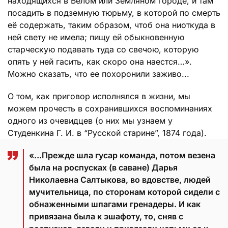
находящихся в Белом или Земляном городе, и там
посадить в подземную тюрьму, в которой по смерть
её содержать, таким образом, чтоб она ниоткуда в
ней свету не имела; пищу ей обыкновенную
старческую подавать туда со свечою, которую
опять у ней гасить, как скоро она наестся…».
Можно сказать, что ее похоронили заживо...
О том, как приговор исполнялся в жизни, мы
можем прочесть в сохранившихся воспоминаниях
одного из очевидцев (о них мы узнаем у
Студенкина Г. И. в “Русской старине”, 1874 года).
«…Прежде шла гусар команда, потом везена
была на роспусках (в саване) Дарья
Николаевна Салтыкова, во вдовстве, людей
мучительница, по сторонам которой сидели с
обнаженными шпагами гренадеры. И как
привязана была к эшафоту, то, сняв с