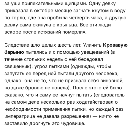
за уши припекательными щипцами. Одну девку
приказала в октябре месяце загнать кнутом в воду
по горло, где она пробыла четверть часа, а другую
девку сама скинула с крыльца. Все эти люди
вскоре после истязаний померли».
Следствие шло целых шесть лет. Уличить
Кровавую
барыню
пытались и с помощью увещеваний (в
течение стольких недель с ней беседовал
священник), угроз пытками (однажды, чтобы
запугать ее перед ней пытали другого человека,
однако, она не то, что не признала себя виновной,
но даже бровью не повела). После этого ей было
сказано, что и саму ее начнут пытать (следователь
на самом деле несколько раз ходатайствовал о
необходимости применения пытки, но каждый раз
императрица не давала разрешения) — ничто не
заставило дрогнуть это чудовище.