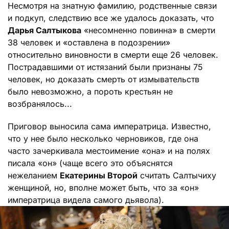
Несмотря на знатную фамилию, родственные связи
и подкуп, следствию все же удалось доказать, что
Дарья Салтыкова
«несомненно повинна» в смерти
38 человек и «оставлена в подозрении»
относительно виновности в смерти еще 26 человек.
Пострадавшими от истязаний были признаны 75
человек, но доказать смерть от измывательств
было невозможно, а пороть крестьян не
возбранялось...
Приговор выносила сама императрица. Известно,
что у нее было несколько черновиков, где она
часто зачеркивала местоимение «она» и на полях
писала «он» (чаще всего это объяснятся
нежеланием
Екатерины Второй
считать Салтычиху
женщиной, но, вполне может быть, что за «он»
императрица видела самого дьявола).