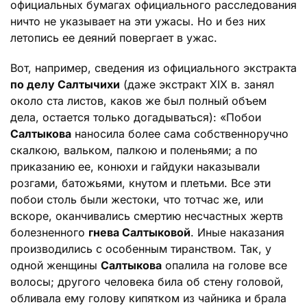
официальных бумагах официального расследования
ничто не указывает на эти ужасы. Но и без них
летопись ее деяний повергает в ужас.
Вот, например, сведения из официального экстракта
по делу Салтычихи
(даже экстракт XIX в. занял
около ста листов, каков же был полный объем
дела, остается только догадываться): «Побои
Салтыкова
наносила более сама собственноручно
скалкою, вальком, палкою и поленьями; а по
приказанию ее, конюхи и гайдуки наказывали
розгами, батожьями, кнутом и плетьми. Все эти
побои столь были жестоки, что тотчас же, или
вскоре, оканчивались смертию несчастных жертв
болезненного
гнева Салтыковой
. Иные наказания
производились с особенным тиранством. Так, у
одной женщины
Салтыкова
опалила на голове все
волосы; другого человека била об стену головой,
обливала ему голову кипятком из чайника и брала