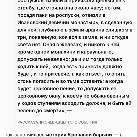
роспусков, взвели и привязали цепьми ее к
столбу, где стояла она около часу; потом,
посадя паки на роспуски, отвезли в
Ивановский девичий монастырь, в сделанную
для ней, глубиною в земли аршина слишком в
три, покаянную, коя вся в земле, и ни откуда
света нет. Оная в железах, и никого к ней,
кроме одной монахини и караульнаго,
допускать не велено; да и им тогда только
ходить к ней, когда есть принесть должно
будет, и то при свече, а как отъест, то опять
огонь погасить и во тьме оставить; а когда
будет церковное пение, то допускать ее
церковному окну, к коему по обыкновенным
у ходов ступеням всходить должна; и быть ей
велено до смерти», —
РАССКАЗАЛИ ОЧЕВИДЦЫ ТОГО СОБЫТИЯ
Так закончилась
история Кровавой барыни
— в