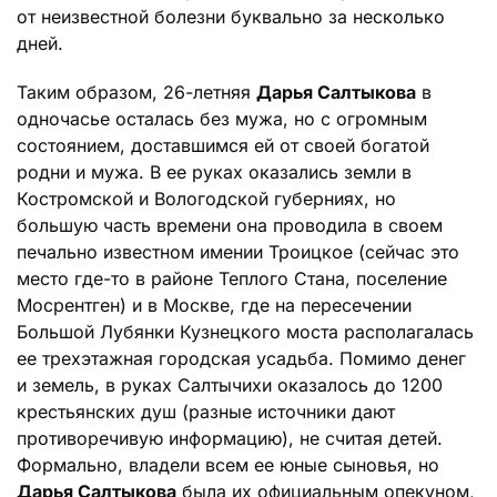
от неизвестной болезни буквально за несколько
дней.
Таким образом, 26-летняя
Дарья Салтыкова
в
одночасье осталась без мужа, но с огромным
состоянием, доставшимся ей от своей богатой
родни и мужа. В ее руках оказались земли в
Костромской и Вологодской губерниях, но
большую часть времени она проводила в своем
печально известном имении Троицкое (сейчас это
место где-то в районе Теплого Стана, поселение
Мосрентген) и в Москве, где на пересечении
Большой Лубянки Кузнецкого моста располагалась
ее трехэтажная городская усадьба. Помимо денег
и земель, в руках Салтычихи оказалось до 1200
крестьянских душ (разные источники дают
противоречивую информацию), не считая детей.
Формально, владели всем ее юные сыновья, но
Дарья Салтыкова
была их официальным опекуном,