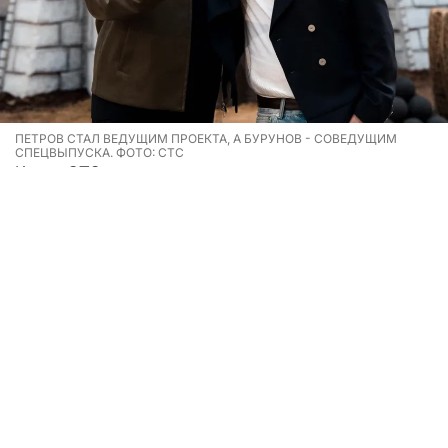
ПЕТРОВ СТАЛ ВЕДУЩИМ ПРОЕКТА, А БУРУНОВ - СОВЕДУЩИМ
СПЕЦВЫПУСКА. ФОТО: СТС
Канал
СТС
завершил съемки второго сезона шоу
«
Форт. Возвращение легенды
». Ведущим
телепроекта вновь стал
Александр Петров
, а его
соведущим в спецвыпуске —
Сергей Бурунов
.
По правилам в каждом выпуске звезды приплывают
к форту Император Александр Первый, где их
ожидают испытания на высоте, в воде, в окружении
диких насекомых и животных, в загадочных кельях
и башнях в компании таинственных обитателей
старинной крепости. Чтобы заполучить сокровища,
по легенде спрятанные в форте Кроншлот, команде