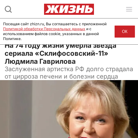
Посещая сайт zhizn.ru, Вы соглашаетесь с приложенной
Политикой обработки Персональных данных
и с
ОК
использованием файлов cookie, указанных в данной
Политике.
27 сентября 2025, 08:42
На 74 году жизни умерла звезда
сериала «Склифосовский-11»
Людмила Гаврилова
Заслуженная артистка РФ долго страдала
от цирроза печени и болезни сердца