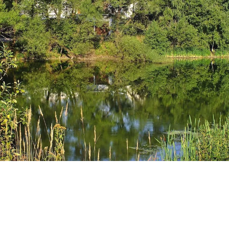
В НОВОЙ МОСКВЕ РЫБАК СЛУЧАЙНО "ВЫЛОВИЛ" ИЗ ПРУДА
МАШИНУ С ПРИСТЕГНУТЫМ СКЕЛЕТОМ. ФОТО: СОЦСЕТИ
В Новой Москве рыбак случайно «выловил» из
пруда машину с пристегнутым в ней скелетом.