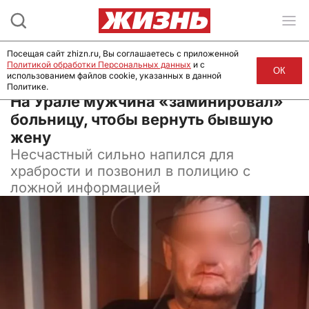
Посещая сайт zhizn.ru, Вы соглашаетесь с приложенной
Политикой обработки Персональных данных
и с
ОК
использованием файлов cookie, указанных в данной
Политике.
13 мая 2025, 16:00
На Урале мужчина «заминировал»
больницу, чтобы вернуть бывшую
жену
Несчастный сильно напился для
храбрости и позвонил в полицию с
ложной информацией