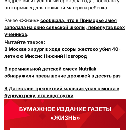
Андрее висит условный срок два года, поскольку
он кормилец для пожилой матери и ребенка.
Ранее «Жизнь»
сообщала, что в Приморье змея
заползла на окно сельской школы, перепугав всех
учеников
.
Читайте также:
В Москве хирург в ходе ссоры жестоко убил 40-
летнюю Миссис Нижний Новгород
В премиальной детской смеси Nutrilak
обнаружили превышение дрожжей в десять раз
В Дагестане трехлетний мальчик упал с моста в
бурную реку, его ищут сутки
БУМАЖНОЕ ИЗДАНИЕ ГАЗЕТЫ
«ЖИЗНЬ»