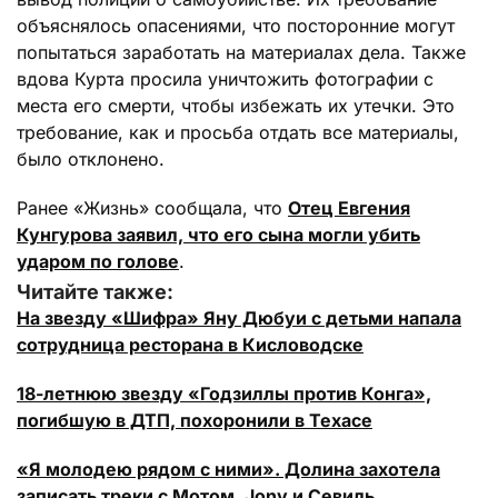
объяснялось опасениями, что посторонние могут
попытаться заработать на материалах дела. Также
вдова Курта просила уничтожить фотографии с
места его смерти, чтобы избежать их утечки. Это
требование, как и просьба отдать все материалы,
было отклонено.
Ранее «Жизнь» сообщала, что
Отец Евгения
Кунгурова заявил, что его сына могли убить
ударом по голове
.
Читайте также:
На звезду «Шифра» Яну Дюбуи с детьми напала
сотрудница ресторана в Кисловодске
18-летнюю звезду «Годзиллы против Конга»,
погибшую в ДТП, похоронили в Техасе
«Я молодею рядом с ними». Долина захотела
записать треки с Мотом, Jony и Севиль