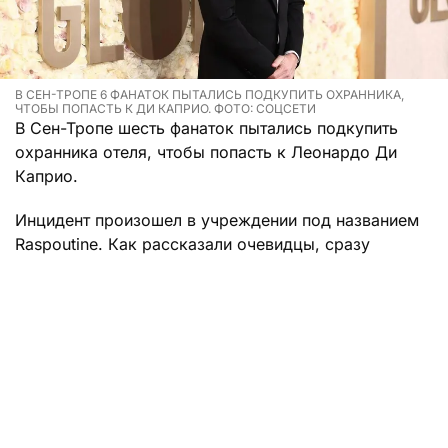
В СЕН-ТРОПЕ 6 ФАНАТОК ПЫТАЛИСЬ ПОДКУПИТЬ ОХРАННИКА,
ЧТОБЫ ПОПАСТЬ К ДИ КАПРИО. ФОТО: СОЦСЕТИ
В Сен-Тропе шесть фанаток пытались подкупить
охранника отеля, чтобы попасть к Леонардо Ди
Каприо.
Инцидент произошел в учреждении под названием
Raspoutine. Как рассказали очевидцы, сразу
несколько посетительниц хотели попасть к 51-
летней звезде Голливуда во что бы то ни стало.
Неизвестно, как они узнали, что актер поселился в
этом отеле, но одна самая настойчивая фанатка
активно пыталась вручить сотруднику службы
безопасности 500 евро за то, чтобы он дал ей
сфотографироваться с кумиром.