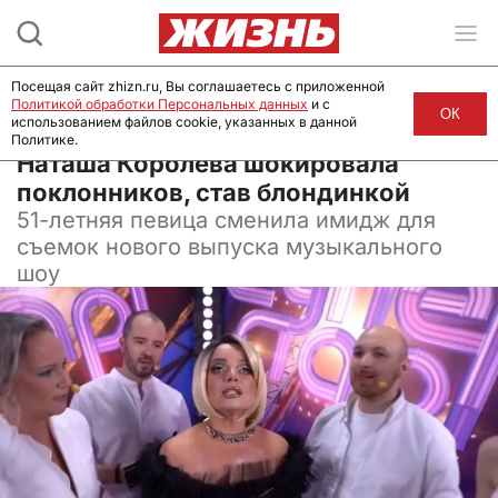
Посещая сайт zhizn.ru, Вы соглашаетесь с приложенной
Политикой обработки Персональных данных
и с
ОК
использованием файлов cookie, указанных в данной
Политике.
07 февраля 2025, 10:45
Наташа Королева шокировала
поклонников, став блондинкой
51-летняя певица сменила имидж для
съемок нового выпуска музыкального
шоу