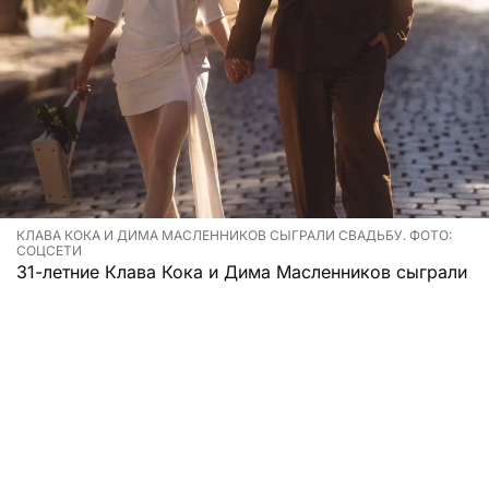
КЛАВА КОКА И ДИМА МАСЛЕННИКОВ СЫГРАЛИ СВАДЬБУ. ФОТО:
СОЦСЕТИ
31-летние Клава Кока и Дима Масленников сыграли
свадьбу спустя несколько месяцев после
объявления о помолвке.
Звезды, как выяснилось, провели церемонию и
отпраздновали ее 5 августа. Прошло все
достаточно скромно, тихо и без уймы гостей.
Молодожены уже выложили в личном блоге фото с
мероприятия.