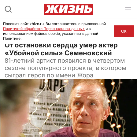
Посещая сайт zhizn.ru, Вы соглашаетесь с приложенной
Политикой обработки Персональных данных
и с
ОК
использованием файлов cookie, указанных в данной
Политике.
01 февраля 2025, 16:44
От остановки сердца умер актер
«Убойной силы» Семеновский
81-летний артист появился в четвертом
сезоне популярного проекта, в котором
сыграл героя по имени Жора