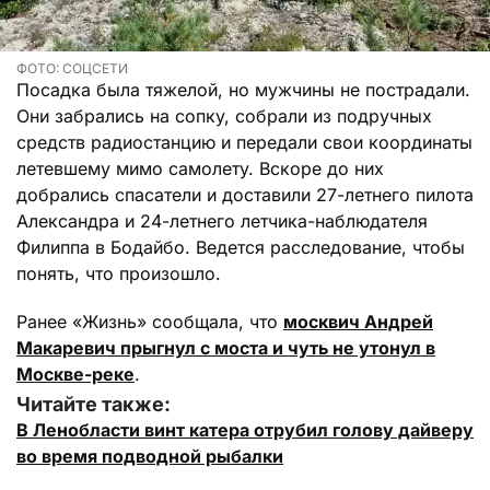
ФОТО: СОЦСЕТИ
Посадка была тяжелой, но мужчины не пострадали.
Они забрались на сопку, собрали из подручных
средств радиостанцию и передали свои координаты
летевшему мимо самолету. Вскоре до них
добрались спасатели и доставили 27-летнего пилота
Александра и 24-летнего летчика-наблюдателя
Филиппа в Бодайбо. Ведется расследование, чтобы
понять, что произошло.
Ранее «Жизнь» сообщала, что
москвич Андрей
Макаревич прыгнул с моста и чуть не утонул в
Москве-реке
.
Читайте также:
В Ленобласти винт катера отрубил голову дайверу
во время подводной рыбалки