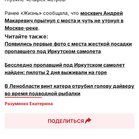
Ранее «Жизнь» сообщала, что
москвич Андрей
Макаревич прыгнул с моста и чуть не утонул в
Москве-реке
.
Читайте также:
Появились первые фото с места жесткой посадки
пропавшего под Иркутском самолета
Бесследно пропавший под Иркутском самолет
найден: пилоты 2 дня выживали на горе
В Ленобласти винт катера отрубил голову дайверу
во время подводной рыбалки
Разуменко Екатерина 
ПОДЕЛИТЬСЯ