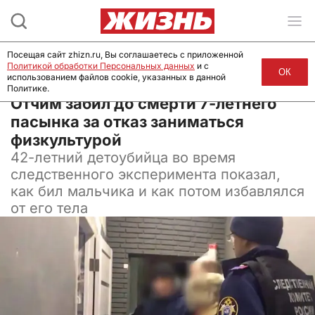
Посещая сайт zhizn.ru, Вы соглашаетесь с приложенной
Политикой обработки Персональных данных
и с
ОК
использованием файлов cookie, указанных в данной
Политике.
04 февраля 2025, 17:54
Отчим забил до смерти 7-летнего
пасынка за отказ заниматься
физкультурой
42-летний детоубийца во время
следственного эксперимента показал,
как бил мальчика и как потом избавлялся
от его тела