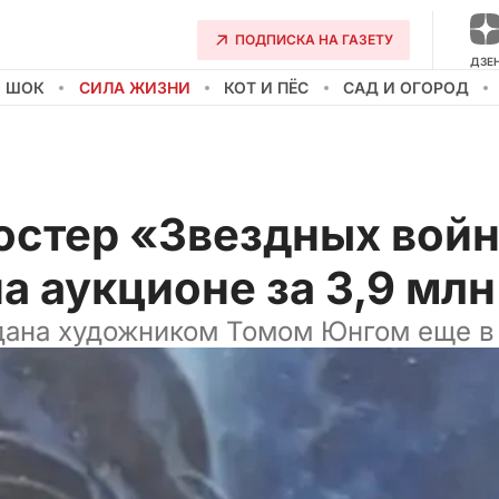
ПОДПИСКА НА ГАЗЕТУ
ДЗЕ
О ШОК
СИЛА ЖИЗНИ
КОТ И ПЁС
САД И ОГОРОД
остер «Звездных вой
а аукционе за 3,9 мл
ана художником Томом Юнгом еще в 