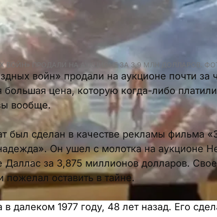
Х ВОЙН» ПРОДАЛИ НА АУКЦИОНЕ ЗА 3,9 МЛН ДОЛЛАРОВ. ФО
здных войн» продали на аукционе почти за
я большая цена, которую когда-либо платили
зы вообще.
т был сделан в качестве рекламы фильма «
адежда». Он ушел с молотка на аукционе Her
 Даллас за 3,875 миллионов долларов. Свое
 пожелал оставить в тайне.
в далеком 1977 году, 48 лет назад. Его сде