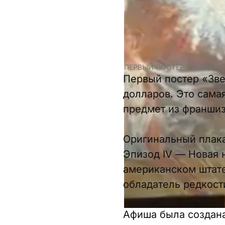
ПЕРВЫЙ ПОСТЕР «ЗВЕЗДНЫ
Первый постер «Зве
долларов. Это сама
предмет из франши
Оригинальный плака
Эпизод IV — Новая н
американском штате
обладатель редкости
Афиша была создана 