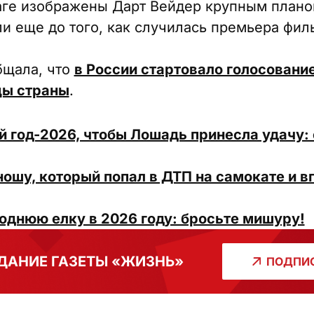
аге изображены Дарт Вейдер крупным плано
ли еще до того, как случилась премьера фил
бщала, что
в России стартовало голосовани
цы страны
.
й год-2026, чтобы Лошадь принесла удачу:
ошу, который попал в ДТП на самокате и в
однюю елку в 2026 году: бросьте мишуру!
ДАНИЕ ГАЗЕТЫ «ЖИЗНЬ»
ПОДПИС