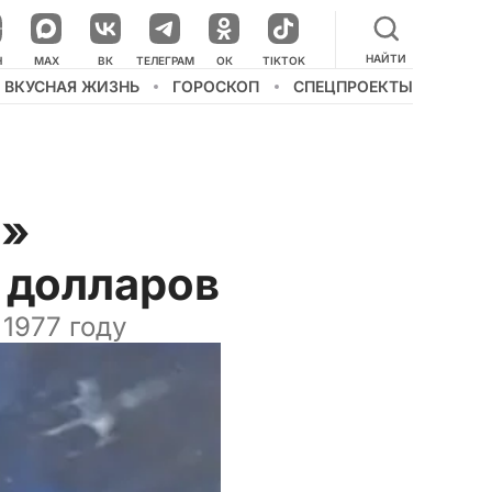
НАЙТИ
НАШ КАНАЛ В МЕССЕНДЖЕРЕ
Н
MAX
ВК
ТЕЛЕГРАМ
ОК
TIKTOK
ВКУСНАЯ ЖИЗНЬ
ГОРОСКОП
СПЕЦПРОЕКТЫ
н»
н долларов
1977 году