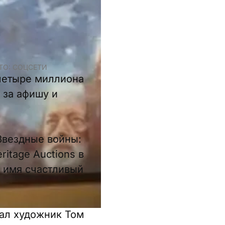
ТО: СОЦСЕТИ
 четыре миллиона
 за афишу и
Звездные войны:
itage Auctions в
 имя счастливый
лал художник Том