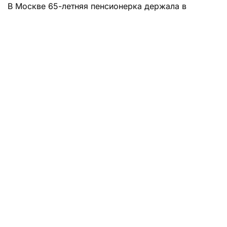
В Москве 65-летняя пенсионерка держала в
квартире каймана, лису, удава и еще 28 животных,
зарабатывая на фото с ними.
Надежда Ивановна живет в квартире площадью
51,8 квадратных метра на Малой Калитниковской
улице. Ее соседи давно жалуются на антисанитарию
и ужасную вонь. Сначала женщина содержала
только собак, потом ее аппетиты возросли, и
квартира превратилась в зоопарк.