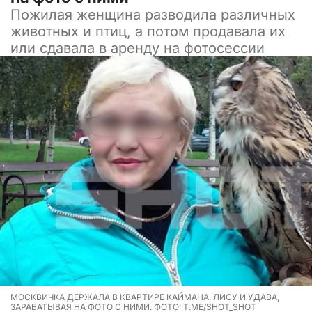
Пожилая женщина разводила различных
животных и птиц, а потом продавала их
или сдавала в аренду на фотосессии
МОСКВИЧКА ДЕРЖАЛА В КВАРТИРЕ КАЙМАНА, ЛИСУ И УДАВА,
ЗАРАБАТЫВАЯ НА ФОТО С НИМИ. ФОТО: T.ME/SHOT_SHOT