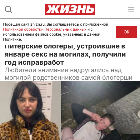
Посещая сайт zhizn.ru, Вы соглашаетесь с приложенной
Политикой обработки Персональных данных
и с
ОК
использованием файлов cookie, указанных в данной
Политике.
22 апреля 2026, 11:08
Питерские блогеры, устроившие в
январе секс на могилах, получили
год исправработ
Любители внимания надругались над
могилой родственников самой блогерши