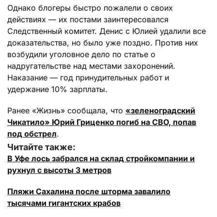
Однако блогеры быстро пожалели о своих
действиях — их постами заинтересовался
Следственный комитет. Денис с Юлией удалили все
доказательства, но было уже поздно. Против них
возбудили уголовное дело по статье о
надругательстве над местами захоронений.
Наказание — год принудительных работ и
удержание 10% зарплаты.
Ранее «Жизнь» сообщала, что
«зеленоградский
Чикатило» Юрий Гриценко погиб на СВО, попав
под обстрел
.
Читайте также:
В Уфе лось забрался на склад стройкомпании и
рухнул с высоты 3 метров
Пляжи Сахалина после шторма завалило
тысячами гигантских крабов