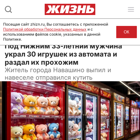
Посещая сайт zhizn.ru, Вы соглашаетесь с приложенной
Политикой обработки Персональных данных
и с
ОК
использованием файлов cookie, указанных в данной
Политике.
15 января 2026, 08:57
Под Нижним 33-летний мужчина
украл 30 игрушек из автомата и
раздал их прохожим
Житель города Навашино выпил и
навеселе отправился кутить