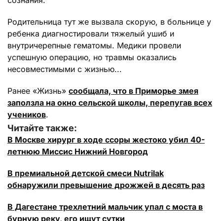
сознания.
Родительница тут же вызвала скорую, в больнице у
ребенка диагностировали тяжелый ушиб и
внутричерепные гематомы. Медики провели
успешную операцию, но травмы оказались
несовместимыми с жизнью...
Ранее «Жизнь»
сообщала, что в Приморье змея
заползла на окно сельской школы, перепугав всех
учеников
.
Читайте также:
В Москве хирург в ходе ссоры жестоко убил 40-
летнюю Миссис Нижний Новгород
В премиальной детской смеси Nutrilak
обнаружили превышение дрожжей в десять раз
В Дагестане трехлетний мальчик упал с моста в
бурную реку, его ищут сутки