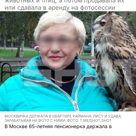
животных и птиц, а потом продавала их
или сдавала в аренду на фотосессии
МОСКВИЧКА ДЕРЖАЛА В КВАРТИРЕ КАЙМАНА, ЛИСУ И УДАВА,
ЗАРАБАТЫВАЯ НА ФОТО С НИМИ. ФОТО: T.ME/SHOT_SHOT
В Москве 65-летняя пенсионерка держала в
квартире каймана, лису, удава и еще 28 животных,