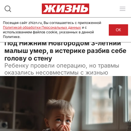
Посещая сайт zhizn.ru, Вы соглашаетесь с приложенной
Политикой обработки Персональных данных
и с
ОК
использованием файлов cookie, указанных в данной
Политике.
13 мая 2025, 14:00
Под Нижним Новгородом 3-летний
малыш умер, в истерике разбив себе
голову о стену
Ребенку провели операцию, но травмы
оказались несовместимы с жизнью