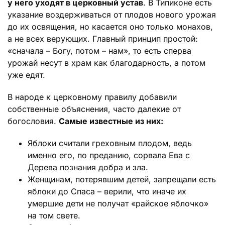
у него уходят в церковный устав
. В Типиконе есть
указание воздерживаться от плодов нового урожая
до их освящения, но касается оно только монахов,
а не всех верующих. Главный принцип простой:
«сначала – Богу, потом – нам», то есть сперва
урожай несут в храм как благодарность, а потом
уже едят.
В народе к церковному правилу добавили
собственные объяснения, часто далекие от
богословия.
Самые известные из них:
Яблоки считали греховным плодом, ведь
именно его, по преданию, сорвала Ева с
Дерева познания добра и зла.
Женщинам, потерявшим детей, запрещали есть
яблоки до Спаса – верили, что иначе их
умершие дети не получат «райское яблочко»
на том свете.