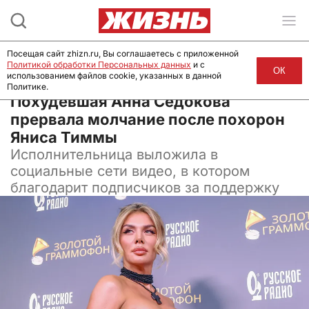
Посещая сайт zhizn.ru, Вы соглашаетесь с приложенной
Политикой обработки Персональных данных
и с
ОК
использованием файлов cookie, указанных в данной
Политике.
04 февраля 2025, 14:32
Похудевшая Анна Седокова
прервала молчание после похорон
Яниса Тиммы
Исполнительница выложила в
социальные сети видео, в котором
благодарит подписчиков за поддержку