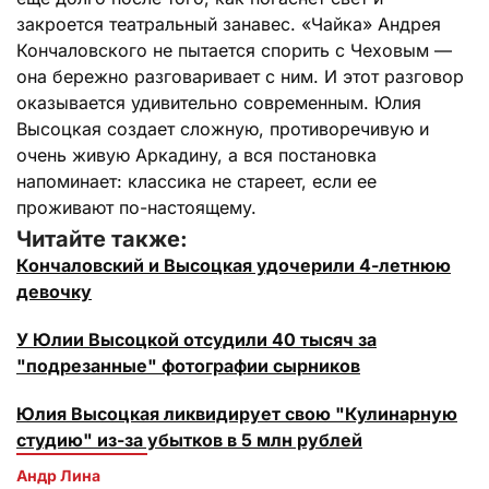
закроется театральный занавес. «Чайка» Андрея
Кончаловского не пытается спорить с Чеховым —
она бережно разговаривает с ним. И этот разговор
оказывается удивительно современным. Юлия
Высоцкая создает сложную, противоречивую и
очень живую Аркадину, а вся постановка
напоминает: классика не стареет, если ее
проживают по-настоящему.
Читайте также:
Кончаловский и Высоцкая удочерили 4-летнюю
девочку
У Юлии Высоцкой отсудили 40 тысяч за
"подрезанные" фотографии сырников
Юлия Высоцкая ликвидирует свою "Кулинарную
студию" из-за убытков в 5 млн рублей
Андр Лина