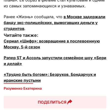
из самых запоминающихся и узнаваемых.
Ранее «Жизнь» сообщала, что
в Москве задержали
банду экс-полицейских, вымогавших деньги у
студентов
.
Читайте также:
Сериал «Шифр»: возвращение в послевоенную
Москву. 5-й сезон
Рэпер ST и Ассоль запустили семейное шоу «Бери
и делай»
«Трудно быть богом»: Безруков, Бондарчук и
иранские пустыни
Разуменко Екатерина 
ПОДЕЛИТЬСЯ