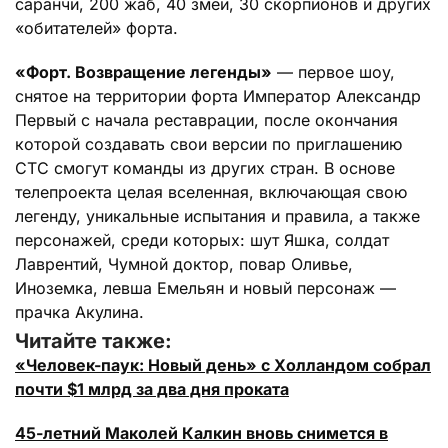
саранчи, 200 жаб, 40 змей, 30 скорпионов и других
«обитателей» форта.
«Форт. Возвращение легенды»
— первое шоу,
снятое на территории форта Император Александр
Первый с начала реставрации, после окончания
которой создавать свои версии по приглашению
СТС смогут команды из других стран. В основе
телепроекта целая вселенная, включающая свою
легенду, уникальные испытания и правила, а также
персонажей, среди которых: шут Яшка, солдат
Лаврентий, Чумной доктор, повар Оливье,
Иноземка, левша Емельян и новый персонаж —
прачка Акулина.
Читайте также:
«Человек-паук: Новый день» с Холландом собрал
почти $1 млрд за два дня проката
45-летний Маколей Калкин вновь снимется в