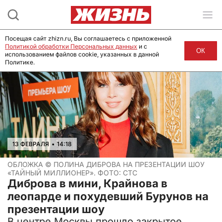
Посещая сайт zhizn.ru, Вы соглашаетесь с приложенной
Политикой обработки Персональных данных
и с
ОК
использованием файлов cookie, указанных в данной
Политике.
13 ФЕВРАЛЯ
•
14:18
ОБЛОЖКА ©
ПОЛИНА ДИБРОВА НА ПРЕЗЕНТАЦИИ ШОУ
«ТАЙНЫЙ МИЛЛИОНЕР». ФОТО: СТС
Диброва в мини, Крайнова в
леопарде и похудевший Бурунов на
презентации шоу
В центре Москвы прошло закрытое