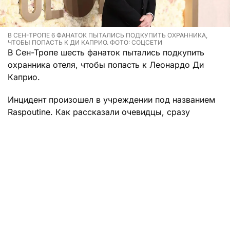
В СЕН-ТРОПЕ 6 ФАНАТОК ПЫТАЛИСЬ ПОДКУПИТЬ ОХРАННИКА,
ЧТОБЫ ПОПАСТЬ К ДИ КАПРИО. ФОТО: СОЦСЕТИ
В Сен-Тропе шесть фанаток пытались подкупить
охранника отеля, чтобы попасть к Леонардо Ди
Каприо.
Инцидент произошел в учреждении под названием
Raspoutine. Как рассказали очевидцы, сразу
несколько посетительниц хотели попасть к 51-
летней звезде Голливуда во что бы то ни стало.
Неизвестно, как они узнали, что актер поселился в
этом отеле, но одна самая настойчивая фанатка
активно пыталась вручить сотруднику службы
безопасности 500 евро за то, чтобы он дал ей
сфотографироваться с кумиром.
Увы, попыткой подкупа дело не ограничилось.