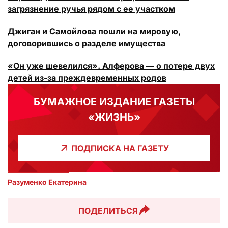
загрязнение ручья рядом с ее участком
Джиган и Самойлова пошли на мировую,
договорившись о разделе имущества
«Он уже шевелился». Алферова — о потере двух
детей из-за преждевременных родов
БУМАЖНОЕ ИЗДАНИЕ ГАЗЕТЫ
«ЖИЗНЬ»
ПОДПИСКА НА ГАЗЕТУ
Разуменко Екатерина 
ПОДЕЛИТЬСЯ