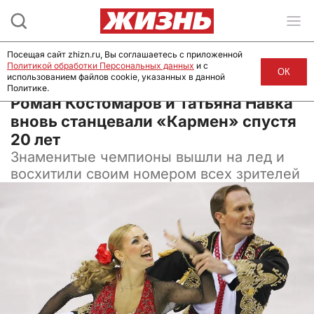
Посещая сайт zhizn.ru, Вы соглашаетесь с приложенной
Политикой обработки Персональных данных
и с
ОК
использованием файлов cookie, указанных в данной
Политике.
01 апреля 2026, 09:37
Роман Костомаров и Татьяна Навка
вновь станцевали «Кармен» спустя
20 лет
Знаменитые чемпионы вышли на лед и
восхитили своим номером всех зрителей