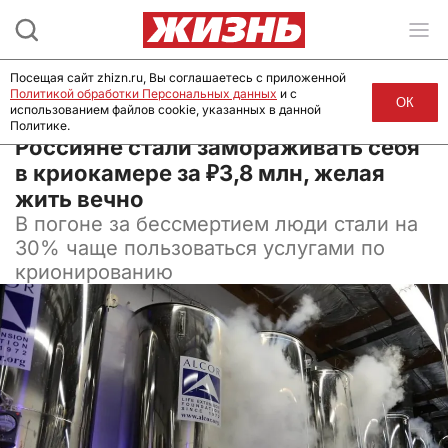
Посещая сайт zhizn.ru, Вы соглашаетесь с приложенной
Политикой обработки Персональных данных
и с
ОК
использованием файлов cookie, указанных в данной
Политике.
02 февраля 2025, 16:00
Россияне стали замораживать себя
в криокамере за ₽3,8 млн, желая
жить вечно
В погоне за бессмертием люди стали на
30% чаще пользоваться услугами по
крионированию