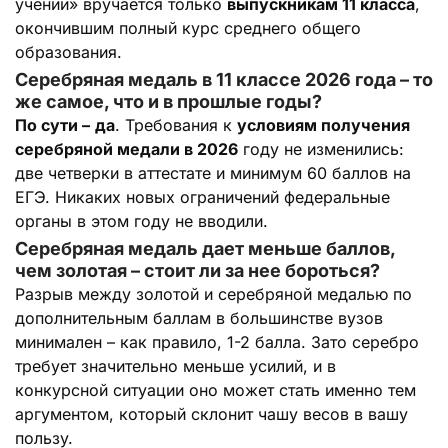
учении» вручается только
выпускникам 11 класса
,
окончившим полный курс среднего общего
образования.
Серебряная медаль в 11 классе 2026 года – то
же самое, что и в прошлые годы?
По сути –
да
. Требования к
условиям получения
серебряной медали в 2026
году не изменились:
две четверки в аттестате и минимум 60 баллов на
ЕГЭ. Никаких новых ограничений федеральные
органы в этом году не вводили.
Серебряная медаль дает меньше баллов,
чем золотая – стоит ли за нее бороться?
Разрыв между золотой и серебряной медалью по
дополнительным баллам в большинстве вузов
минимален – как правило, 1-2 балла. Зато серебро
требует значительно меньше усилий, и в
конкурсной ситуации оно может стать именно тем
аргументом, который склонит чашу весов в вашу
пользу.