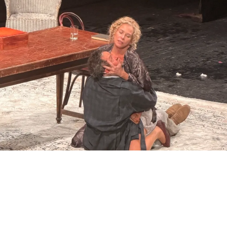
ВЫСОЦКАЯ И ГРИШИН В «ЧАЙКЕ» АНДРЕЯ КОНЧАЛОВСКОГО. ФОТО:
ЛИНА АНДР
Эта
«Чайка»
получилась удивительно живой, хотя
ее безжизненная тушка, возникающая на сцене,
становится напоминанием о том, что за красотой
всегда скрываются утраты, несбывшиеся надежды