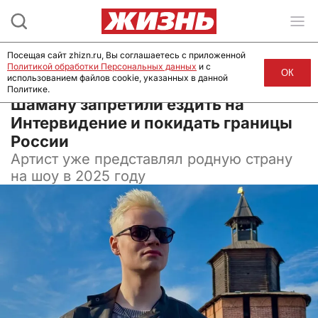
Посещая сайт zhizn.ru, Вы соглашаетесь с приложенной
Политикой обработки Персональных данных
и с
ОК
использованием файлов cookie, указанных в данной
Политике.
30 апреля 2026, 08:01
Шаману запретили ездить на
Интервидение и покидать границы
России
Артист уже представлял родную страну
на шоу в 2025 году