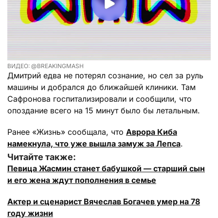
ВИДЕО: @BREAKINGMASH
Дмитрий едва не потерял сознание, но сел за руль
машины и добрался до ближайшей клиники. Там
Сафронова госпитализировали и сообщили, что
опоздание всего на 15 минут было бы летальным.
Ранее «Жизнь» сообщала, что
Аврора Киба
намекнула, что уже вышла замуж за Лепса
.
Читайте также:
Певица Жасмин станет бабушкой — старший сын
и его жена ждут пополнения в семье
Актер и сценарист Вячеслав Богачев умер на 78
году жизни