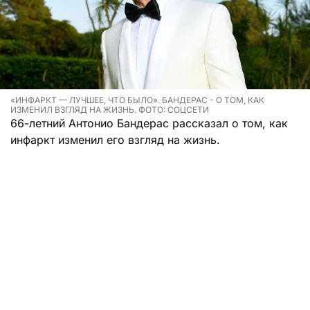
«ИНФАРКТ — ЛУЧШЕЕ, ЧТО БЫЛО». БАНДЕРАС - О ТОМ, КАК
ИЗМЕНИЛ ВЗГЛЯД НА ЖИЗНЬ. ФОТО: СОЦСЕТИ
66-летний Антонио Бандерас рассказал о том, как
инфаркт изменил его взгляд на жизнь.
Легендарный актер пережил сердечный приступ в
2017 году, когда был у себя дома в
Великобритании. Его возлюбленная Николь
Киммель первым делом дала ему аспирин, потом
вызвала скорую. В больнице ему провели
экстренную операцию, установив три стента в
артерии.
«Инфаркт был лучшим, что когда‑либо