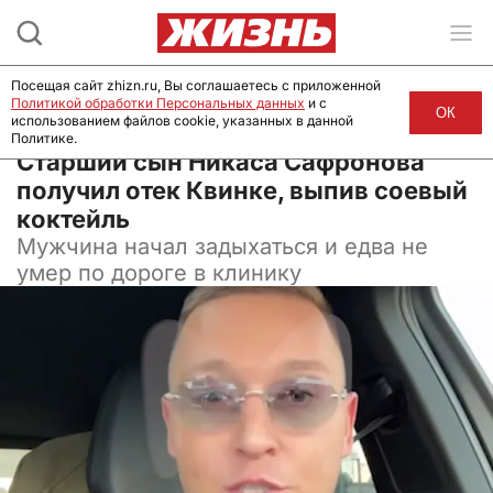
Посещая сайт zhizn.ru, Вы соглашаетесь с приложенной
Политикой обработки Персональных данных
и с
ОК
использованием файлов cookie, указанных в данной
Политике.
17 июня 2025, 15:00
Старший сын Никаса Сафронова
получил отек Квинке, выпив соевый
коктейль
Мужчина начал задыхаться и едва не
умер по дороге в клинику