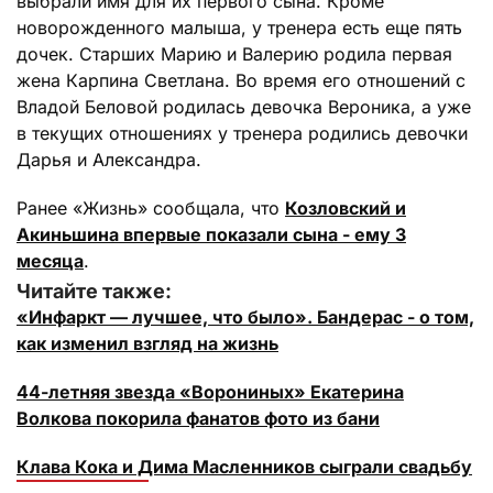
выбрали имя для их первого сына. Кроме
новорожденного малыша, у тренера есть еще пять
дочек. Старших Марию и Валерию родила первая
жена Карпина Светлана. Во время его отношений с
Владой Беловой родилась девочка Вероника, а уже
в текущих отношениях у тренера родились девочки
Дарья и Александра.
Ранее «Жизнь» сообщала, что
Козловский и
Акиньшина впервые показали сына - ему 3
месяца
.
Читайте также:
«Инфаркт — лучшее, что было». Бандерас - о том,
как изменил взгляд на жизнь
44-летняя звезда «Ворониных» Екатерина
Волкова покорила фанатов фото из бани
Клава Кока и Дима Масленников сыграли свадьбу