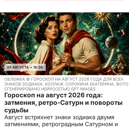
05 АВГУСТА
•
16:36
ОБЛОЖКА ©
ГОРОСКОП НА АВГУСТ 2026 ГОДА ДЛЯ ВСЕХ
ЗНАКОВ ЗОДИАКА. КОЛЛАЖ: СОРОКИНА ЕКАТЕРИНА, ФОТО
СГЕНЕРИРОВАНО НЕЙРОСЕТЬЮ GPT IMAGES
Гороскоп на август 2026 года:
затмения, ретро-Сатурн и повороты
судьбы
Август встряхнет знаки зодиака двумя
затмениями, ретроградным Сатурном и