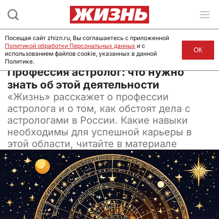
Посещая сайт zhizn.ru, Вы соглашаетесь с приложенной
Политикой обработки Персональных данных
и с
ОК
использованием файлов cookie, указанных в данной
Политике.
05 февраля 2025, 03:00
Профессия астролог: что нужно
знать об этой деятельности
«Жизнь» расскажет о профессии
астролога и о том, как обстоят дела с
астрологами в России. Какие навыки
необходимы для успешной карьеры в
этой области, читайте в материале