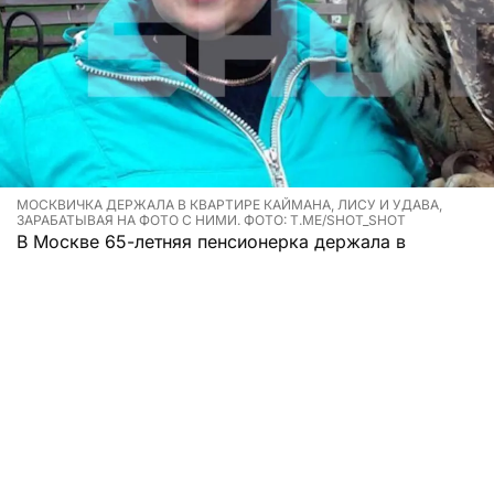
МОСКВИЧКА ДЕРЖАЛА В КВАРТИРЕ КАЙМАНА, ЛИСУ И УДАВА,
ЗАРАБАТЫВАЯ НА ФОТО С НИМИ. ФОТО: T.ME/SHOT_SHOT
В Москве 65-летняя пенсионерка держала в
квартире каймана, лису, удава и еще 28 животных,
зарабатывая на фото с ними.
Надежда Ивановна живет в квартире площадью
51,8 квадратных метра на Малой Калитниковской
улице. Ее соседи давно жалуются на антисанитарию
и ужасную вонь. Сначала женщина содержала
только собак, потом ее аппетиты возросли, и
квартира превратилась в зоопарк.