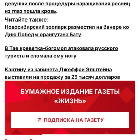
девушки после процедуры наращивания ресниц
из глаз пошла кровь
.
Читайте также:
Новосибирский зоопарк разместил на банере ко
Дню Победы орангутана Бату
В Тае креветка-богомол атаковала русского
туриста и сломала ему ногу
Картину из кабинета Джеффри Эпштейна
выставили на продажу за 25 тысяч долларов
БУМАЖНОЕ ИЗДАНИЕ ГАЗЕТЫ
«ЖИЗНЬ»
ПОДПИСКА НА ГАЗЕТУ