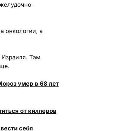
 желудочно-
а онкологии, а
 Израиля. Там
ще.
роз умер в 68 лет
титься от киллеров
«вести себя