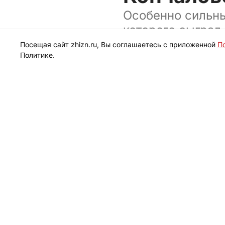
Особенно сильны
которого сыграл
приглашенный из
Посещая сайт zhizn.ru, Вы соглашаетесь с приложенной
П
Политике.