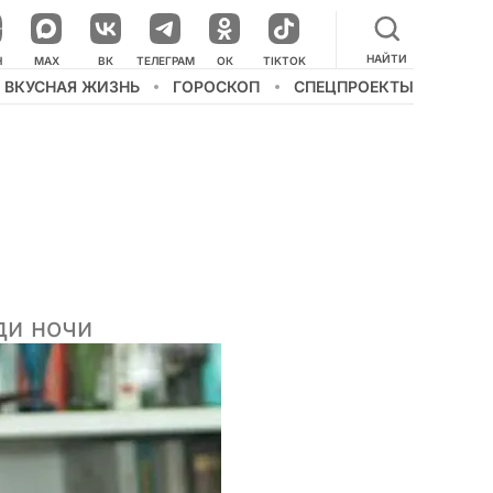
НАЙТИ
НАШ КАНАЛ В МЕССЕНДЖЕРЕ
Н
MAX
ВК
ТЕЛЕГРАМ
ОК
TIKTOK
ВКУСНАЯ ЖИЗНЬ
ГОРОСКОП
СПЕЦПРОЕКТЫ
ди ночи