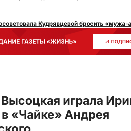
осоветовала Кудрявцевой бросить «мужа-
ДАНИЕ ГАЗЕТЫ «ЖИЗНЬ»
ПОДПИС
 Высоцкая играла Ири
 в «Чайке» Андрея
ского