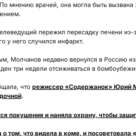
 По мнению врачей, она могла быть вызвана
ением.
телеведущий пережил пересадку печени из-з
го у него случился инфаркт.
м, Молчанов недавно вернулся в Россию из
ден три недели отсиживаться в бомбоубежи
бщала, что
режиссер «Содержанок» Юрий Мо
удочной
.
ся покушения и наняла охрану, чтобы защи
о том, что видела в коме, и посоветовала 