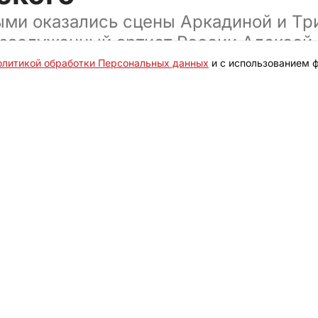
ми оказались сцены Аркадиной и Три
 заслуженный артист России Алексей
 театра на Таганке
олитикой обработки Персональных данных
и с использованием ф