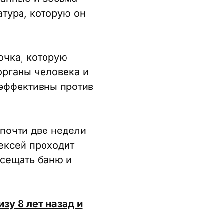
атура, которую он
очка, которую
органы человека и
 эффективны против
 почти две недели
лексей проходит
осещать баню и
зу 8 лет назад и