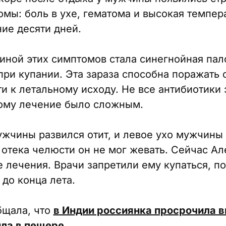
мы: боль в ухе, гематома и высокая темпер
ние десяти дней.
чиной этих симптомов стала синегнойная пал
при купании. Эта зараза способна поражать 
и к летальному исходу. Не все антибиотики
тому лечение было сложным.
ужчины развился отит, и левое ухо мужчины
 отека челюсти он не мог жевать. Сейчас А
 лечения. Врачи запретили ему купаться, п
до конца лета.
бщала, что
в Индии россиянка просрочила ви
ила в пещере
.