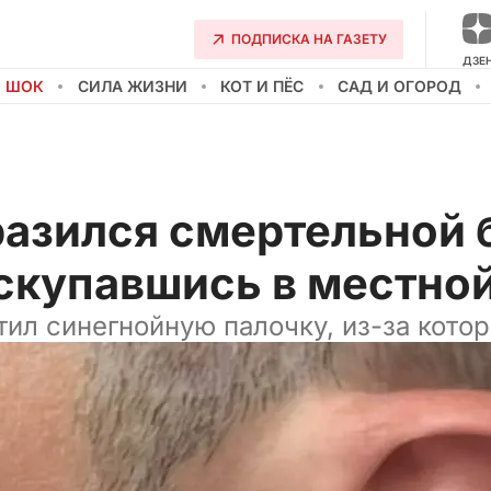
ПОДПИСКА НА ГАЗЕТУ
ДЗЕ
О ШОК
СИЛА ЖИЗНИ
КОТ И ПЁС
САД И ОГОРОД
разился смертельной 
искупавшись в местно
ил синегнойную палочку, из-за котор