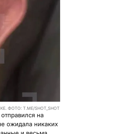
Е. ФОТО: T.ME/SHOT_SHOT
 отправился на
не ожидала никаких
ранные и весьма