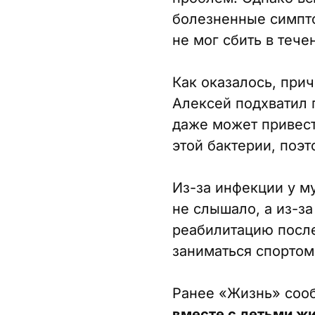
болезненные симпто
не мог сбить в тече
Как оказалось, при
Алексей подхватил 
даже может привест
этой бактерии, поэ
Из-за инфекции у м
не слышало, а из-за
реабилитацию после
заниматься спортом 
Ранее «Жизнь» соо
вместе с детьми ж