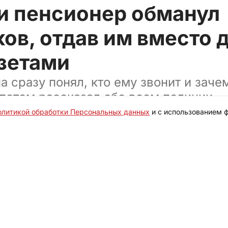
ти пенсионер обманул
в, отдав им вместо 
азетами
 сразу понял, кто ему звонит и заче
 потом рассказал обо всем полиции
олитикой обработки Персональных данных
и с использованием ф