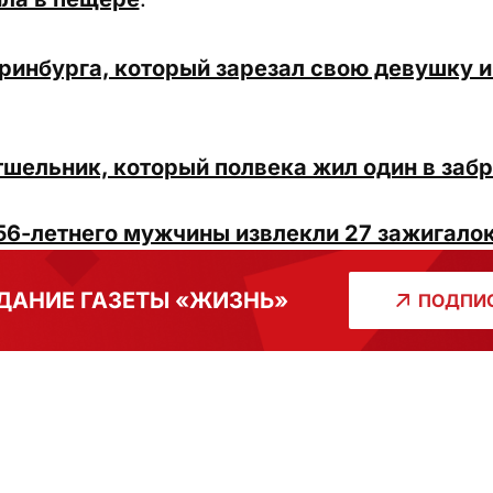
ринбурга, который зарезал свою девушку и 
тшельник, который полвека жил один в заб
56-летнего мужчины извлекли 27 зажигало
ДАНИЕ ГАЗЕТЫ «ЖИЗНЬ»
ПОДПИС