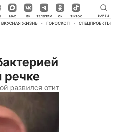
НАЙТИ
НАШ КАНАЛ В МЕССЕНДЖЕРЕ
Н
MAX
ВК
ТЕЛЕГРАМ
ОК
TIKTOK
ВКУСНАЯ ЖИЗНЬ
ГОРОСКОП
СПЕЦПРОЕКТЫ
бактерией
й речке
ой развился отит