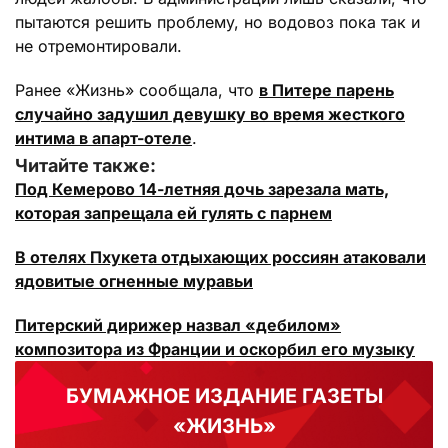
пытаются решить проблему, но водовоз пока так и
не отремонтировали.
Ранее «Жизнь» сообщала, что
в Питере парень
случайно задушил девушку во время жесткого
интима в апарт-отеле
.
Читайте также:
Под Кемерово 14-летняя дочь зарезала мать,
которая запрещала ей гулять с парнем
В отелях Пхукета отдыхающих россиян атаковали
ядовитые огненные муравьи
Питерский дирижер назвал «дебилом»
композитора из Франции и оскорбил его музыку
БУМАЖНОЕ ИЗДАНИЕ ГАЗЕТЫ
«ЖИЗНЬ»