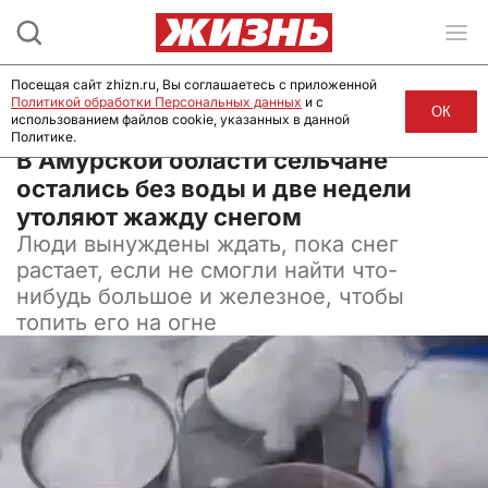
Посещая сайт zhizn.ru, Вы соглашаетесь с приложенной
Политикой обработки Персональных данных
и с
ОК
использованием файлов cookie, указанных в данной
Политике.
03 декабря 2025, 09:59
В Амурской области сельчане
остались без воды и две недели
утоляют жажду снегом
Люди вынуждены ждать, пока снег
растает, если не смогли найти что-
нибудь большое и железное, чтобы
топить его на огне