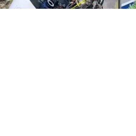
ПОД ИРКУТСКОМ ЭКИПАЖ ПРОПАВШЕГО НА 2 ДНЯ САМОЛЕТА
ЧУДОМ ВЫЖИЛ В ЖЕСТКОЙ ПОСАДКЕ. ФОТО: СОЦСЕТИ
Под Иркутском экипаж
пропавшего на два дня
самолета
чудом выжил в жесткой посадке — их
борт развалился на две части.