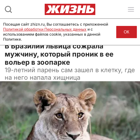
Посещая сайт zhizn.ru, Вы соглашаетесь с приложенной
Политикой обработки Персональных данных
и с
ОК
использованием файлов cookie, указанных в данной
Политике.
01 декабря 2025, 13:22
В Бразилии львица сожрала
мужчину, который проник в ее
вольер в зоопарке
19-летний парень сам зашел в клетку, где
на него напала хищница