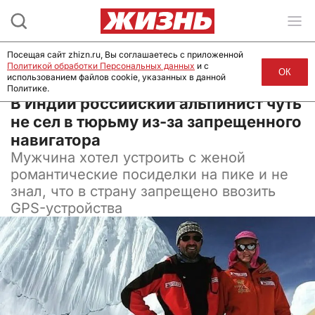
Посещая сайт zhizn.ru, Вы соглашаетесь с приложенной
Политикой обработки Персональных данных
и с
ОК
использованием файлов cookie, указанных в данной
Политике.
04 ноября 2025, 11:00
В Индии российский альпинист чуть
не сел в тюрьму из-за запрещенного
навигатора
Мужчина хотел устроить с женой
романтические посиделки на пике и не
знал, что в страну запрещено ввозить
GPS-устройства