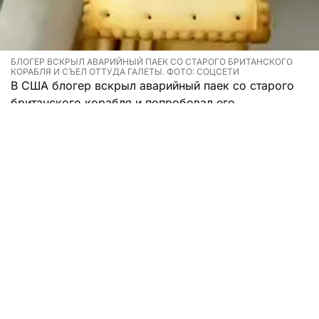
БЛОГЕР ВСКРЫЛ АВАРИЙНЫЙ ПАЕК СО СТАРОГО БРИТАНСКОГО
КОРАБЛЯ И СЪЕЛ ОТТУДА ГАЛЕТЫ. ФОТО: СОЦСЕТИ
В США блогер вскрыл аварийный паек со старого
британского корабля и попробовал его.
Мужчина записал на видео то, как распаковывал
консервную банку с аварийным рационом,
собранным для спасательных шлюпок с корабля
Queen Mary. Аккуратно убрав металлическую
крышку, а затем вскрыв вторую специальным
ключом, мужчина нашел внутри печенье.