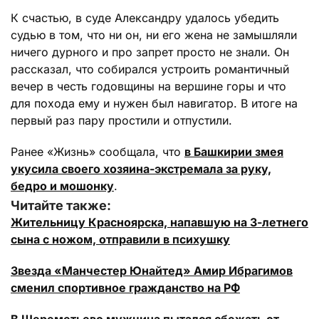
К счастью, в суде Александру удалось убедить
судью в том, что ни он, ни его жена не замышляли
ничего дурного и про запрет просто не знали. Он
рассказал, что собирался устроить романтичный
вечер в честь годовщины на вершине горы и что
для похода ему и нужен был навигатор. В итоге на
первый раз пару простили и отпустили.
Ранее «Жизнь» сообщала, что
в Башкирии змея
укусила своего хозяина-экстремала за руку,
бедро и мошонку
.
Читайте также:
Жительницу Красноярска, напавшую на 3-летнего
сына с ножом, отправили в психушку
Звезда «Манчестер Юнайтед» Амир Ибрагимов
сменил спортивное гражданство на РФ
В Шереметьево мужчина пытался сбежать от