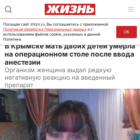
Посещая сайт zhizn.ru, Вы соглашаетесь с приложенной
Политикой обработки Персональных данных
и с
ОК
использованием файлов cookie, указанных в данной
Политике.
19 мая 2025, 11:00
В Крымске мать двоих детей умерла
на операционном столе после ввода
анестезии
Организм женщина выдал редкую
негативную реакцию на введенный
препарат