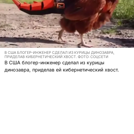
В США БЛОГЕР-ИНЖЕНЕР СДЕЛАЛ ИЗ КУРИЦЫ ДИНОЗАВРА,
ПРИДЕЛАВ КИБЕРНЕТИЧЕСКИЙ ХВОСТ. ФОТО: СОЦСЕТИ
В США блогер-инженер сделал из курицы
динозавра, приделав ей кибернетический хвост.
Изобретателя зовут Аллен Пэн. Он узнал, что
биологически курицы являются прямыми
потомками тех самых наводящих ужас огромных
ящеров, которые давным-давно наводили ужас на
всех жителей Земли. Так получилось, что они
потеряли в ходе эволюции хвост. Именно эту
деталь Аллен и решил им вернуть.